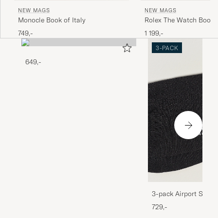
NEW MAGS
NEW MAGS
Monocle Book of Italy
Rolex The Watch Book
749,-
1 199,-
3-PACK
649,-
3-pack Airport Socks
Melange
729,-