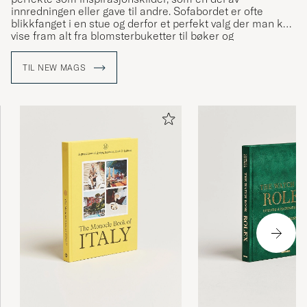
innredningen eller gave til andre. Sofabordet er ofte
blikkfanget i en stue og derfor et perfekt valg der man kan
vise fram alt fra blomsterbuketter til bøker og
pyntegjenstander.
TIL NEW MAGS
Coffee table-bøker er et vanlig innslag i mange hjem som,
i tillegg til å være estetisk tiltalende, også er en kilde til
informasjon, fakta og ikke minst inspirasjon.