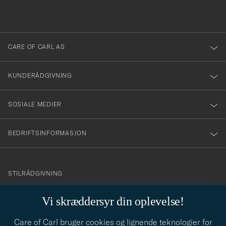
du
i
anmälde
dig
till
CARE OF CARL AS
vårt
nyhetsbrev!
KUNDERÅDGIVNING
SOSIALE MEDIER
BEDRIFTSINFORMASJON
info@careofcarl.no
STILRÅDGIVNING
Behøver du hjelp til å finne din personlige stil? Vi hjelper deg
Vi skræddersyr din oplevelse!
gjerne!
Care of Carl bruger cookies og lignende teknologier for
STILRÅDGIVNING