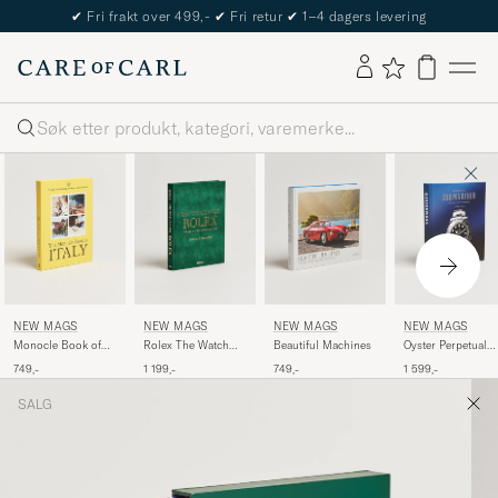
✔
Fri frakt over 499,-
✔
Fri retur
✔
1–4 dagers levering
Søk
NEW MAGS
NEW MAGS
NEW MAGS
NEW MAGS
Monocle Book of
Rolex The Watch
Beautiful Machines
Oyster Perpetual
Italy
Book
Submariner
749,-
1 199,-
749,-
1 599,-
SALG