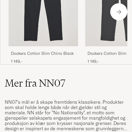
Dockers Cotton Slim Chino Black
Dockers Cotton Slim C
Steelhead
1 149,-
1 149,-
Mer fra NN07
NN07's mål er å skape fremtidens klassikere. Produkter
som skal holde lenge både når det gjelder stil og
materiale. NN står for ”No Nationality”, et motto som
gjenspeiler selskapets engasjement for mangfoldighet og
produksjon av klær som krysser nasjonale grenser. Deres
design er inspirert av de menneskene som grunnleggerne