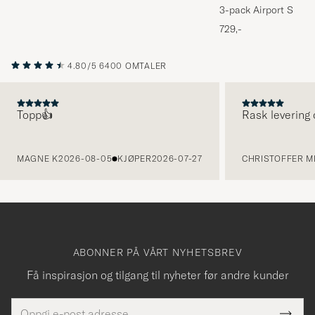
3-pack Airport Socks
Melange
729,-
4.80/5
6400 OMTALER
Topp👍
Rask levering 
FORRIGE
MAGNE K
2026-08-05
KJØPER
2026-07-27
CHRISTOFFER MI
ABONNER PÅ VÅRT NYHETSBREV
Få inspirasjon og tilgang til nyheter før andre kunder
E-
Tack