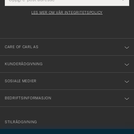
Dette
postadresse
Submi
för
felt
Newsl
må
Form
LES MER OM VÅR INTEGRITETSPOLICY
att
fylles
du
i
anmälde
dig
till
CARE OF CARL AS
vårt
nyhetsbrev!
KUNDERÅDGIVNING
SOSIALE MEDIER
BEDRIFTSINFORMASJON
info@careofcarl.no
STILRÅDGIVNING