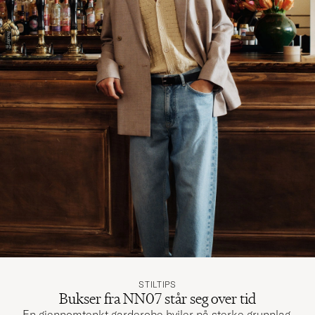
STILTIPS
Bukser fra NN07 står seg over tid
En gjennomtenkt garderobe hviler på sterke grunnlag.