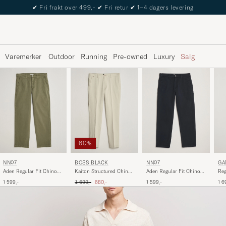
The Care of Carl Passport
Varemerker
Outdoor
Running
Pre-owned
Luxury
Salg
60%
NN07
NN07
BOSS BLACK
GA
Aden Regular Fit Chinos
Aden Regular Fit Chinos
Kaiton Structured Chinos
Reg
Navy Blue
Capers Green
Open Beige
Eve
Ordinær pris
Nedsatt pris
1 599,-
1 599,-
1 699,-
680,-
1 6