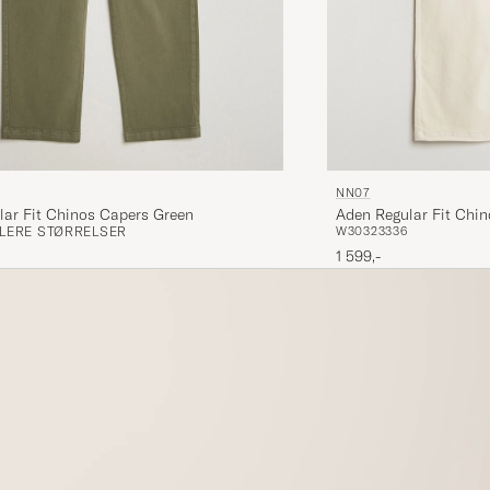
NN07
Aden Regular Fit Chin
lar Fit Chinos Capers Green
W30
32
33
36
FLERE STØRRELSER
1 599,-