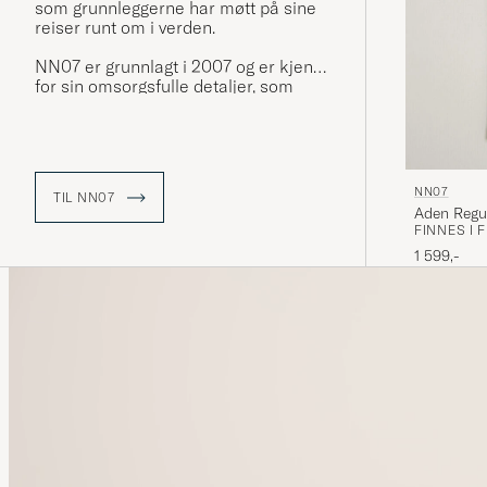
som grunnleggerne har møtt på sine
reiser runt om i verden.
NN07 er grunnlagt i 2007 og er kjent
for sin omsorgsfulle detaljer, som
man håper skal oppmuntre bæreren
å elske og sette pris på håndverket
som ligger bak produksjonen av hvert
plagg. Så enkelt, men allikevel så
komplekst.
NN07
TIL NN07
Aden Regu
FINNES I 
1 599,-