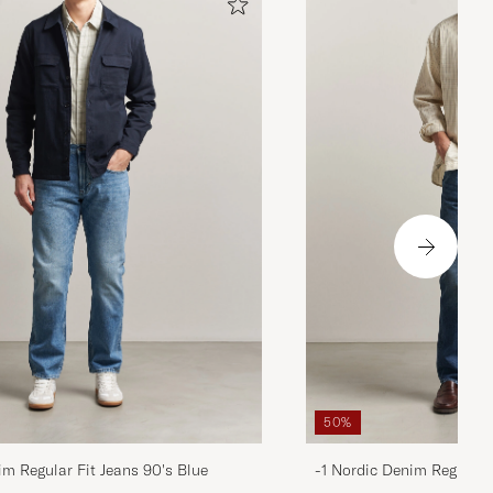
50%
im Regular Fit Jeans 90's Blue
-1 Nordic Denim Regular 