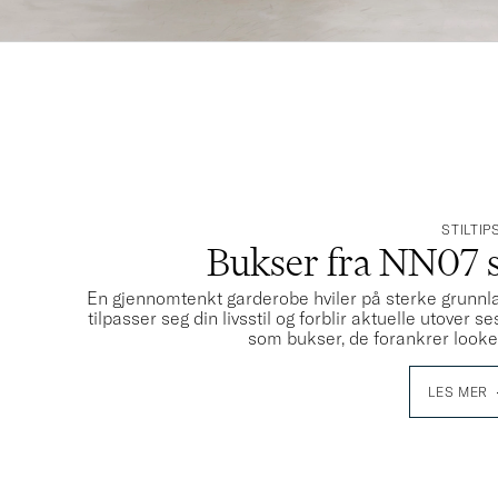
STILTIP
Bukser fra NN07 st
En gjennomtenkt garderobe hviler på sterke grunnl
tilpasser seg din livsstil og forblir aktuelle utover 
som bukser, de forankrer looken
LES MER