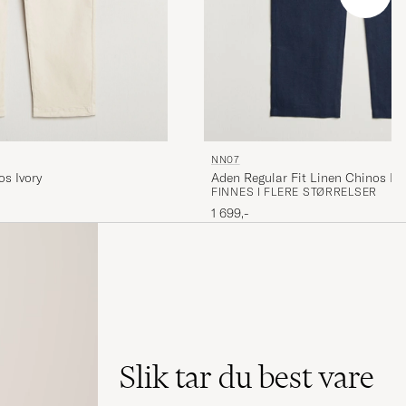
NN07
os Ivory
Aden Regular Fit Linen Chinos Na
FINNES I FLERE STØRRELSER
1 699,-
Slik tar du best vare