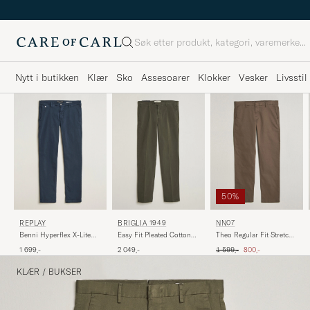
Søk
Nytt i butikken
Klær
Sko
Assesoarer
Klokker
Vesker
Livsstil
50%
REPLAY
BRIGLIA 1949
NN07
Benni Hyperflex X-Lite
Easy Fit Pleated Cotton
Theo Regular Fit Stretch
Chinos Navy
Stretch Trousers Military
Chinos Mable Husk
Ordinær pris
Nedsatt pris
1 699,-
2 049,-
1 599,-
800,-
KLÆR
/
BUKSER