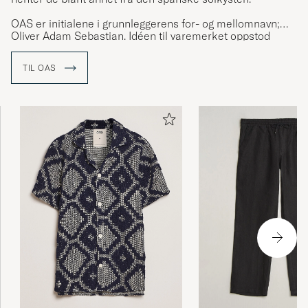
OAS er initialene i grunnleggerens for- og mellomnavn;
Oliver Adam Sebastian. Idéen til varemerket oppstod
under en av mange reiser til familiens sommerhus i
Barcelona og via Olivers interesse for spesielle
TIL OAS
espadrillos, som man på den tiden (2010) ikke fant andre
steder i Skandinavia.