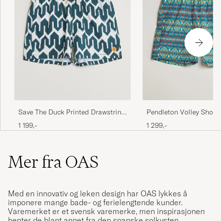
Save The Duck Printed Drawstring
Pendleton Volley Short
Swimshorts Zig Zag
Earthquake
1 199,-
1 299,-
Mer fra OAS
Med en innovativ og leken design har OAS lykkes å
imponere mange bade- og ferielengtende kunder.
Varemerket er et svensk varemerke, men inspirasjonen
henter de blant annet fra den spanske solkysten.