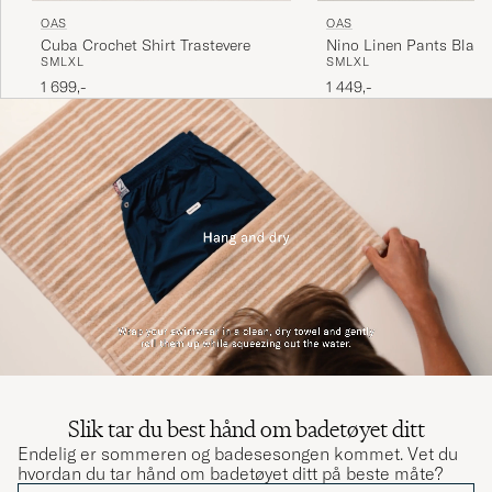
OAS
OAS
Cuba Crochet Shirt Trastevere
Nino Linen Pants Black
S
M
L
XL
S
M
L
XL
1 699,-
1 449,-
Slik tar du best hånd om badetøyet ditt
Endelig er sommeren og badesesongen kommet. Vet du
hvordan du tar hånd om badetøyet ditt på beste måte?