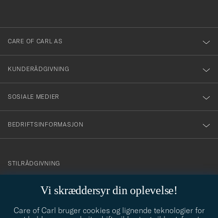
du
i
anmälde
dig
till
CARE OF CARL AS
vårt
nyhetsbrev!
KUNDERÅDGIVNING
SOSIALE MEDIER
BEDRIFTSINFORMASJON
info@careofcarl.no
STILRÅDGIVNING
Behøver du hjelp til å finne din personlige stil? Vi hjelper deg
Vi skræddersyr din oplevelse!
gjerne!
Care of Carl bruger cookies og lignende teknologier for
STILRÅDGIVNING