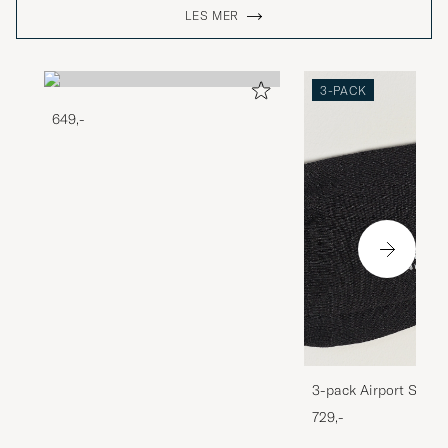
LES MER
3-PACK
649,-
3-pack Airport Socks
Melange
729,-