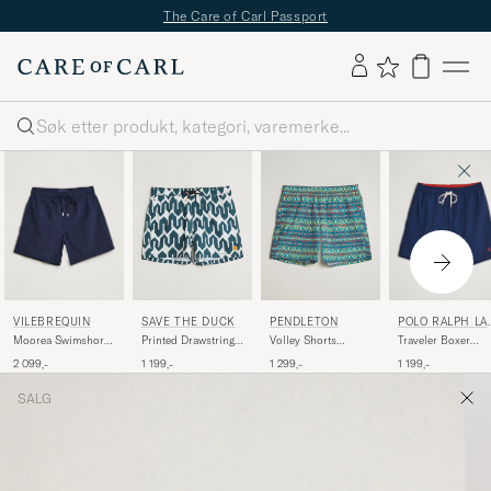
The Care of Carl Passport
Søk
VILEBREQUIN
POLO RALPH LA
SAVE THE DUCK
PENDLETON
REN
Moorea Swimshorts
Traveler Boxer
Printed Drawstring
Volley Shorts
Bleu Marine
Swimshorts
Swimshorts Zig Zag
Thunder Earthquake
2 099,-
1 199,-
1 199,-
1 299,-
Newport Navy
SALG