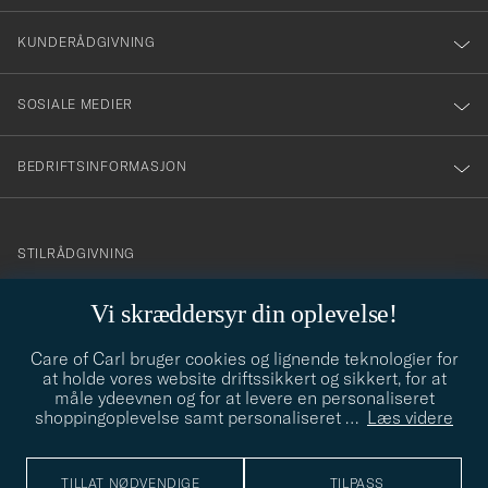
vårt
nyhetsbrev!
KUNDERÅDGIVNING
SOSIALE MEDIER
BEDRIFTSINFORMASJON
info@careofcarl.no
STILRÅDGIVNING
Behøver du hjelp til å finne din personlige stil? Vi hjelper deg
Vi skræddersyr din oplevelse!
gjerne!
Care of Carl bruger cookies og lignende teknologier for
STILRÅDGIVNING
at holde vores website driftssikkert og sikkert, for at
måle ydeevnen og for at levere en personaliseret
shoppingoplevelse samt personaliseret
…
Læs videre
© Care of Carl 2026
TILLAT NØDVENDIGE
TILPASS