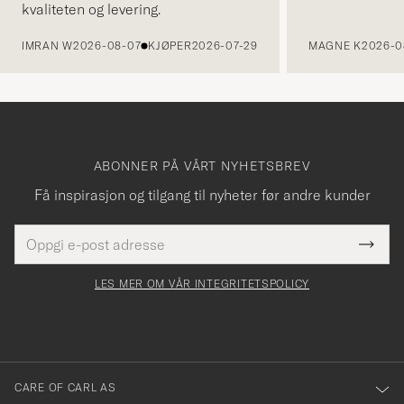
kvaliteten og levering.
FORRIGE
IMRAN W
2026-08-07
KJØPER
2026-07-29
MAGNE K
2026-0
ABONNER PÅ VÅRT NYHETSBREV
Få inspirasjon og tilgang til nyheter før andre kunder
E-
Tack
Dette
postadresse
Submi
för
felt
Newsl
må
Form
LES MER OM VÅR INTEGRITETSPOLICY
att
fylles
du
i
anmälde
dig
till
CARE OF CARL AS