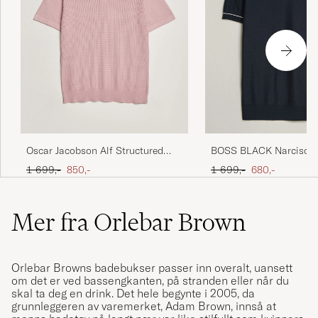
Oscar Jacobson Alf Structured
BOSS BLACK Narciso K
Cotton Polo Pink
Polo Dark Blue
Ordinær pris
Nedsatt pris
Ordinær pris
Nedsatt pris
1 699,-
850,-
1 699,-
680,-
Mer fra Orlebar Brown
Orlebar Browns badebukser passer inn overalt, uansett
om det er ved bassengkanten, på stranden eller når du
skal ta deg en drink. Det hele begynte i 2005, da
grunnleggeren av varemerket, Adam Brown, innså at