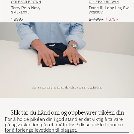
ORLEBAR BROWN
ORLEBAR BROWN
Terry Polo Navy
Dane III Long Leg Swim
S
M
L
XL
XXL
W28
30
31
Black
Ordinær pris
Nedsatt pris
1 999,-
2 799,-
1 679,-
Slik tar du hånd om og oppbevarer pikéen din
For å holde pikéen din i god stand er det viktig å ta vare
på og vaske den på rett måte. Følg disse enkle trinnene
for å forlenge levetiden til plagget.