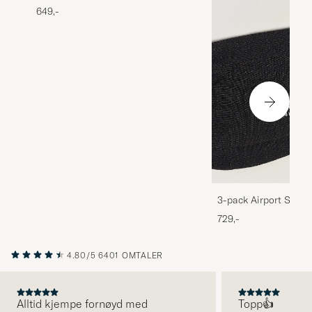
649,-
3-pack Airport Socks
Melange
729,-
4.80/5
6401 OMTALER
Alltid kjempe fornøyd med
Topp👍