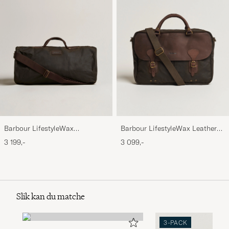
Barbour LifestyleWax
Barbour LifestyleWax Leather
HoldallOlive
Briefcase Olive
3 199,-
3 099,-
Slik kan du matche
3-PACK