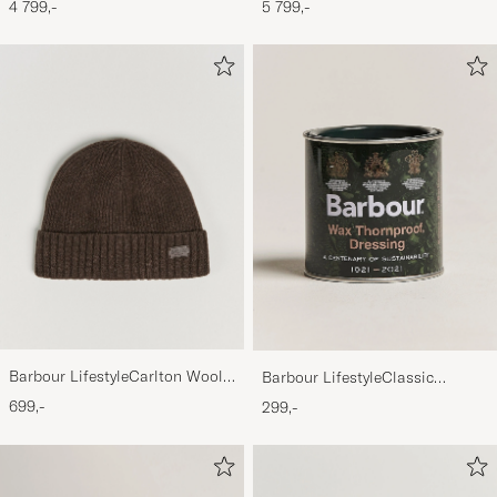
4 799,-
5 799,-
Barbour LifestyleCarlton Wool
Barbour LifestyleClassic
BeanieMid Brown
Thornproof Dressing
699,-
299,-