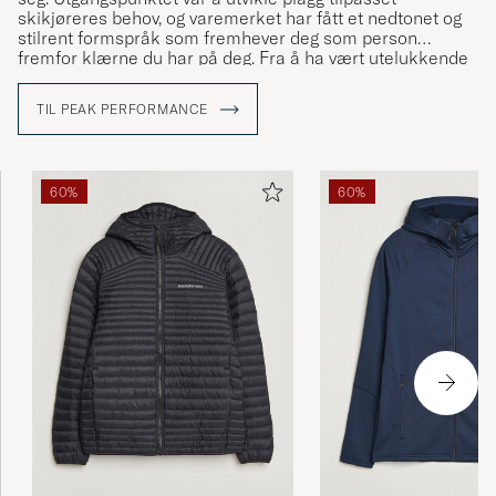
skikjøreres behov, og varemerket har fått et nedtonet og
stilrent formspråk som fremhever deg som person
fremfor klærne du har på deg. Fra å ha vært utelukkende
konsentrert om skiklær er Peak Performance i dag et
internasjonalt livsstilsvarmerke som tilbyr et bredt utvalg
TIL PEAK PERFORMANCE
av funksjonelle og stilfulle plagg.
60%
60%