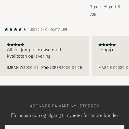
3-pack Airport Socks
Melange
729,-
4.80/5
6401 OMTALER
Alltid kjempe fornøyd med
Topp👍
kvaliteten og levering.
FORRIGE
IMRAN W
2026-08-07
KJØPER
2026-07-29
MAGNE K
2026-0
ABONNER PÅ VÅRT NYHETSBREV
Få inspirasjon og tilgang til nyheter før andre kunder
E-