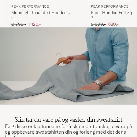
PEAK PERFORMANCE
PEAK PERFORMANCE
Monolight Insulated Hooded
Rider Hooded Full Zip 
S
S
Jacket Black
Shadow
Ordinær pris
Nedsatt pris
Ordinær pris
Nedsatt pris
2 799,-
1 120,-
1 699,-
680,-
Slik tar du vare på og vasker din sweatshirt
Følg disse enkle trinnene for å skånsomt vaske, ta vare på
og oppbevare sweatshirten din og forleng med det dens