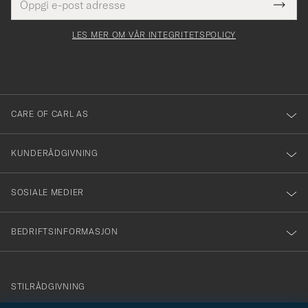
Tack
Dette
postadresse
Submi
för
felt
Newsl
må
Form
LES MER OM VÅR INTEGRITETSPOLICY
att
fylles
du
i
anmälde
dig
till
CARE OF CARL AS
vårt
nyhetsbrev!
KUNDERÅDGIVNING
SOSIALE MEDIER
BEDRIFTSINFORMASJON
info@careofcarl.no
STILRÅDGIVNING