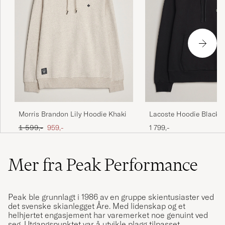
Morris Brandon Lily Hoodie Khaki
Lacoste Hoodie Black
Ordinær pris
Nedsatt pris
1 599,-
959,-
1 799,-
Mer fra Peak Performance
Peak ble grunnlagt i 1986 av en gruppe skientusiaster ved
det svenske skianlegget Åre. Med lidenskap og et
helhjertet engasjement har varemerket noe genuint ved
seg. Utgangspunktet var å utvikle plagg tilpasset