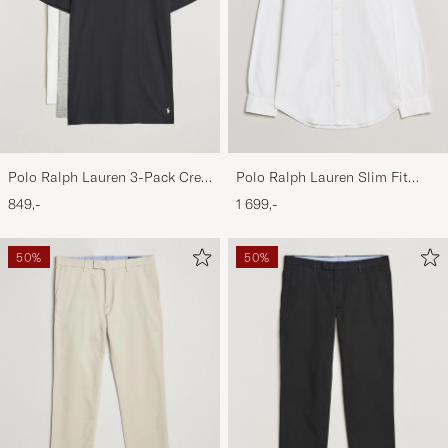
Polo Ralph Lauren 3-Pack Crew
Polo Ralph Lauren Slim Fit
Neck T-Shirt
Shirt Oxford White
849,-
1 699,-
White/Black/Andover Heather
50%
50%