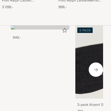
Polo Ralph Lauren
Polo Ralph LaurenMerino
Wool/Cashmere Cable Half Zip
BeanieHunter Navy
3 099,-
999,-
Polo Black
3-PACK
649,-
3-pack Airport Socks
Melange