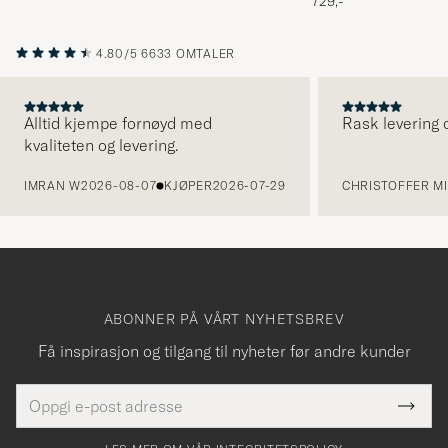
729,-
4.80/5
6633 OMTALER
Alltid kjempe fornøyd med
Rask levering o
kvaliteten og levering.
FORRIGE
IMRAN W
2026-08-07
KJØPER
2026-07-29
CHRISTOFFER MI
ABONNER PÅ VÅRT NYHETSBREV
Få inspirasjon og tilgang til nyheter før andre kunder
E-
Tack
Dette
postadresse
Submi
för
felt
Newsl
må