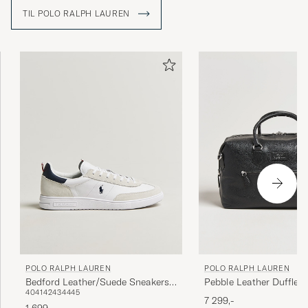
TIL POLO RALPH LAUREN
POLO RALPH LAUREN
POLO RALPH LAUREN
Pebble Leather Duffle B
Bedford Leather/Suede Sneakers
40
41
42
43
44
45
Multi
7 299,-