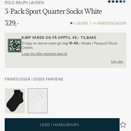
POLO RALPH LAUREN
3-Pack Sport Quarter Socks White
329,-
I LAGER, 1-4 ARBEIDSDAGER
KJØP VAREN OG FÅ OPPTIL
49,-
TILBAKE
Et kjøp av denne varen gir deg
16-49,-
tilbake i Passport Store
Credits.
Logg inn eller registrer deg nå
Les mer
FINNES OGSÅ I DISSE FARGENE
LEGG I HANDLEKURV