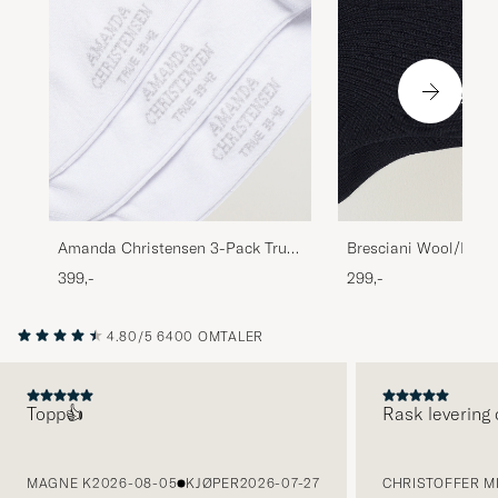
Amanda Christensen 3-Pack True
Bresciani Wool/Nylo
Cotton Socks White
Short Socks Navy
399,-
299,-
4.80/5
6400 OMTALER
Topp👍
Rask levering 
FORRIGE
MAGNE K
2026-08-05
KJØPER
2026-07-27
CHRISTOFFER MI