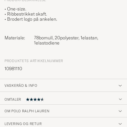
• One-size.
• Ribbestrikket skaft.
• Brodert logo på ankelen.
Materiale:
78bomull, 20polyester, 1elastan,
1elastodiene
PRODUKTETS ARTIKKELNUMMER
10981110
VASKERÅD & INFO
OMTALER
4.8
OM POLO RALPH LAUREN
LEVERING OG RETUR