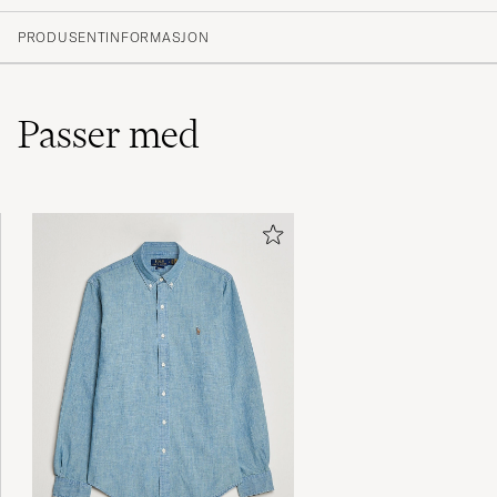
(30 Vurdering)
(24)
PRODUSENTINFORMASJON
(5)
(1)
(0)
(0)
Passer med
Dyra men hållbara och otroligt bekväma.
Mjuka med skonsam resår. Köper år efter år.
PETRI K
KJØPTE 2024-07-08 PÅ CAREOFCARL.SE
Bra passform, håller även efter tvätt och - i
mitt tycke - lagom höga
TORBJÖRN E
KJØPTE 2022-04-29 PÅ CAREOFCARL.SE