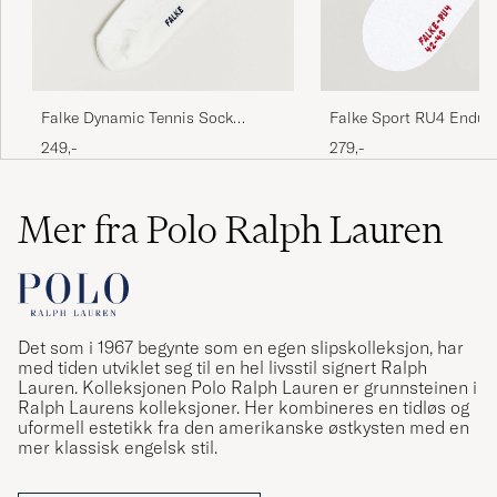
mitt tycke - lagom höga
TORBJÖRN E
KJØPTE 2023-07-19 PÅ CAREOFCARL.SE
Falke Dynamic Tennis Sock
Falke Sport RU4 Endur
White/Navy
Running Socks White
249,-
279,-
Mer fra Polo Ralph Lauren
Det som i 1967 begynte som en egen slipskolleksjon, har
med tiden utviklet seg til en hel livsstil signert Ralph
Lauren. Kolleksjonen Polo Ralph Lauren er grunnsteinen i
Ralph Laurens kolleksjoner. Her kombineres en tidløs og
uformell estetikk fra den amerikanske østkysten med en
mer klassisk engelsk stil.