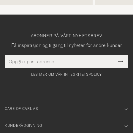
ABONNER PÅ VÅRT NYHETSBREV
Få inspirasjon og tilgang til nyheter før andre kunder
E-
Tack
Dette
postadresse
Submi
för
felt
Newsl
må
Form
LES MER OM VÅR INTEGRITETSPOLICY
att
fylles
du
i
anmälde
dig
till
CARE OF CARL AS
vårt
nyhetsbrev!
KUNDERÅDGIVNING