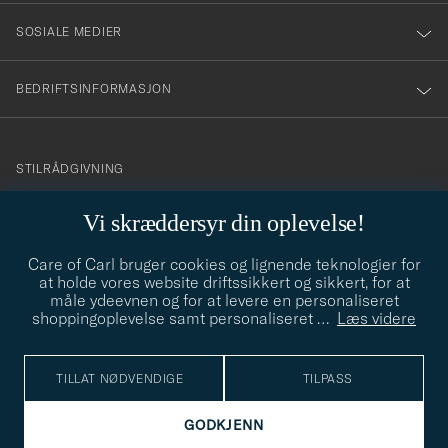
SOSIALE MEDIER
BEDRIFTSINFORMASJON
info@careofcarl.no
STILRÅDGIVNING
Behøver du hjelp til å finne din personlige stil? Vi hjelper deg
Vi skræddersyr din oplevelse!
gjerne!
Care of Carl bruger cookies og lignende teknologier for
STILRÅDGIVNING
at holde vores website driftssikkert og sikkert, for at
måle ydeevnen og for at levere en personaliseret
shoppingoplevelse samt personaliseret
…
Læs videre
© Care of Carl 2026
TILLAT NØDVENDIGE
TILPASS
GODKJENN