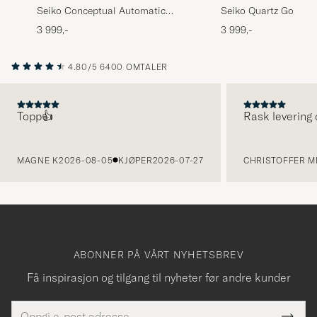
Seiko Conceptual Automatic
Seiko Quartz Gold L
41mm Steel Blue Dial
White Dial
3 999,-
3 999,-
4.80/5
6400 OMTALER
Topp👍
Rask levering 
FORRIGE
MAGNE K
2026-08-05
KJØPER
2026-07-27
CHRISTOFFER MI
ABONNER PÅ VÅRT NYHETSBREV
Få inspirasjon og tilgang til nyheter før andre kunder
E-
Tack