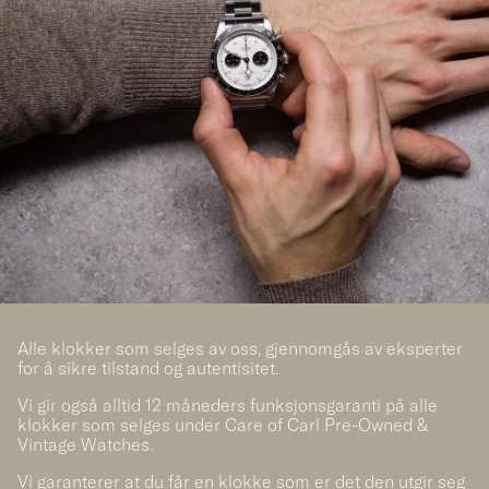
Alle klokker som selges av oss, gjennomgås av eksperter
for å sikre tilstand og autentisitet.
Vi gir også alltid 12 måneders funksjonsgaranti på alle
klokker som selges under Care of Carl Pre-Owned &
Vintage Watches.
Vi garanterer at du får en klokke som er det den utgir seg