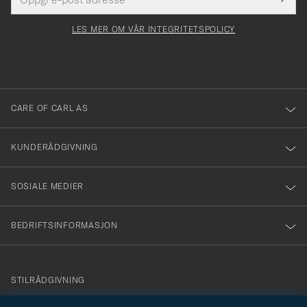
Dette
postadresse
Submi
för
felt
Newsl
må
Form
LES MER OM VÅR INTEGRITETSPOLICY
att
fylles
du
i
anmälde
dig
till
CARE OF CARL AS
vårt
nyhetsbrev!
KUNDERÅDGIVNING
SOSIALE MEDIER
BEDRIFTSINFORMASJON
info@careofcarl.no
STILRÅDGIVNING