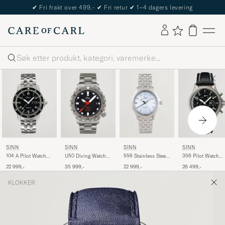
The Care of Carl Passport
Søk
SINN
SINN
SINN
SINN
104 A Pilot Watch
U50 Diving Watch
356 Pilot Watch
556 Stainless Steel
41mm Steel Link
41mm Black Dial
38,5mm Black
Watch 38,5mm Ice
22 999,-
35 999,-
26 499,-
22 999,-
Black
Blue
KLOKKER