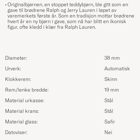
Originalbjørnen, en stoppet teddybjørn, ble gitt som en
gave til brødrene Ralph og Jerry Lauren i løpet av
varemerkets første år. Som en tradisjon mottar brødrene
hvert år en ny bjørn i gave, som nå har blitt en ikonisk
figur, ofte kledd i klær fra Ralph Lauren.
Diameter:
38 mm
Urverk:
Automatisk
Klokkerem:
Skinn
Rem/lenke bredde:
19 mm
Material urkasse:
Stål
Material krans:
Stål
Material glass:
Safir
Datoviser:
Nei