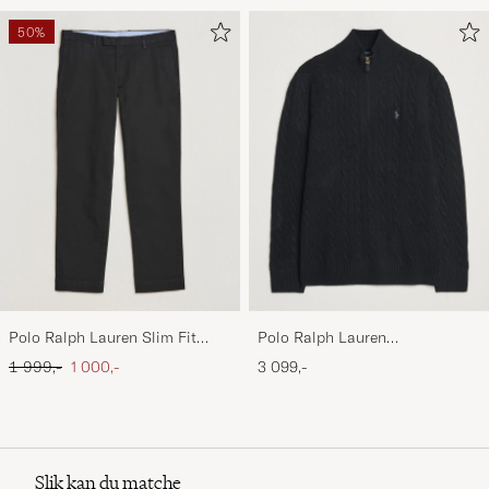
50%
Polo Ralph Lauren Slim Fit
Polo Ralph Lauren
Stretch Chinos Black
Wool/Cashmere Cable Half Zip
Ordinær pris
Nedsatt pris
1 999,-
1 000,-
3 099,-
Polo Black
Slik kan du matche