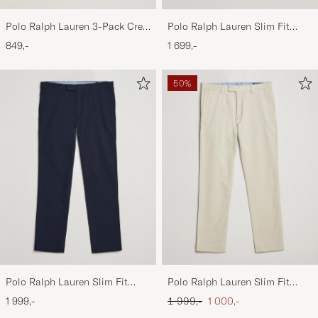
Polo Ralph Lauren 3-Pack Crew
Polo Ralph Lauren Slim Fit
Neck T-Shirt
Shirt Oxford White
849,-
1 699,-
White/Black/Andover Heather
50%
Polo Ralph Lauren Slim Fit
Polo Ralph Lauren Slim Fit
Stretch Chinos Aviator Navy
Stretch Chinos Beige
Ordinær pris
Nedsatt pris
1 999,-
1 999,-
1 000,-