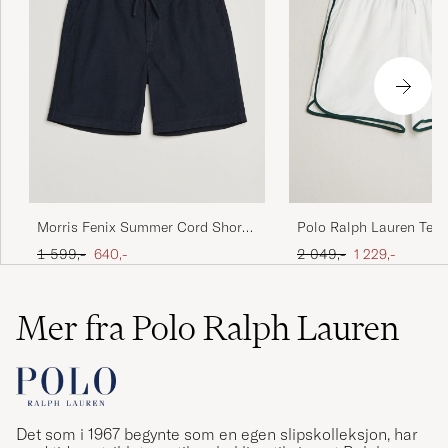
Morris Fenix Summer Cord Shorts
Polo Ralph Lauren Terr
Dark Blue
White
Ordinær pris
Nedsatt pris
Ordinær pris
Nedsatt pris
1 599,-
640,-
2 049,-
1 229,-
Mer fra Polo Ralph Lauren
Det som i 1967 begynte som en egen slipskolleksjon, har