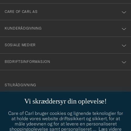
dig
till
CARE OF CARL AS
vårt
nyhetsbrev!
KUNDERÅDGIVNING
SOSIALE MEDIER
BEDRIFTSINFORMASJON
info@careofcarl.no
STILRÅDGIVNING
Behøver du hjelp til å finne din personlige stil? Vi hjelper deg
Vi skræddersyr din oplevelse!
gjerne!
Care of Carl bruger cookies og lignende teknologier for
STILRÅDGIVNING
at holde vores website driftssikkert og sikkert, for at
måle ydeevnen og for at levere en personaliseret
shoppingoplevelse samt personaliseret
…
Læs videre