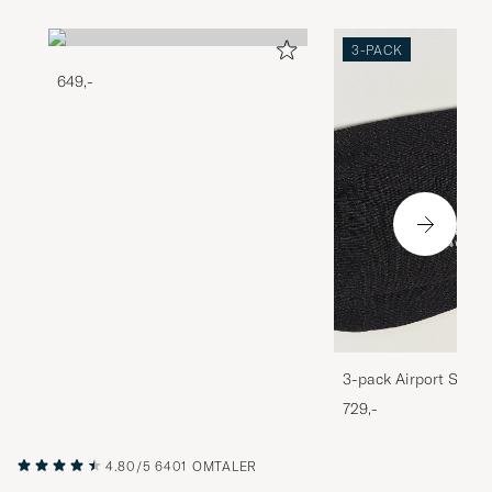
3-PACK
649,-
3-pack Airport Socks
Melange
729,-
4.80/5
6401 OMTALER