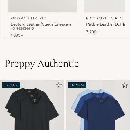
POLO RALPH LAUREN
POLO RALPH LAUREN
Pebble Leather Duffle B
Bedford Leather/Suede Sneakers
40
41
42
43
44
45
Multi
7 299,-
1 699,-
Preppy Authentic
3-PACK
3-PACK