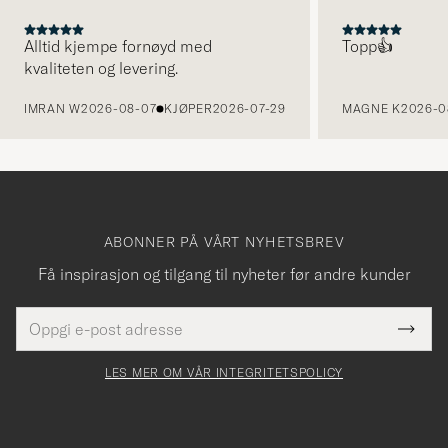
Alltid kjempe fornøyd med
Topp👍
kvaliteten og levering.
FORRIGE
IMRAN W
2026-08-07
KJØPER
2026-07-29
MAGNE K
2026-0
ABONNER PÅ VÅRT NYHETSBREV
Få inspirasjon og tilgang til nyheter før andre kunder
E-
Tack
Dette
postadresse
Submi
för
felt
Newsl
må
Form
LES MER OM VÅR INTEGRITETSPOLICY
att
fylles
du
i
anmälde