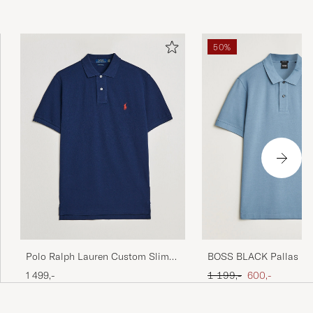
50%
Polo Ralph Lauren Custom Slim
BOSS BLACK Pallas Pol
Fit Polo Newport Navy
Blue
Ordinær pris
Nedsatt pris
1 499,-
1 199,-
600,-