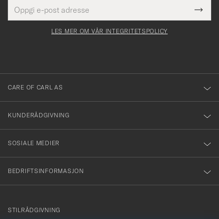
E-
Tack
Dette
postadresse
Submi
för
felt
Newsl
må
Form
LES MER OM VÅR INTEGRITETSPOLICY
att
fylles
du
i
anmälde
dig
till
CARE OF CARL AS
vårt
nyhetsbrev!
KUNDERÅDGIVNING
SOSIALE MEDIER
BEDRIFTSINFORMASJON
info@careofcarl.no
STILRÅDGIVNING