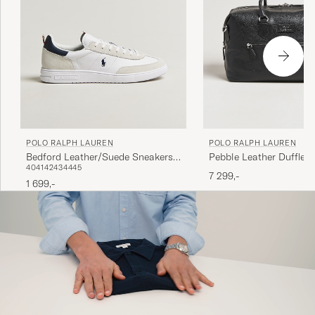
POLO RALPH LAUREN
POLO RALPH LAUREN
Pebble Leather Duffle B
Bedford Leather/Suede Sneakers
40
41
42
43
44
45
Multi
7 299,-
1 699,-