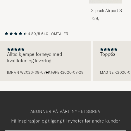
3-pack Airport Socks
Melange
729,-
4.80/5
6401 OMTALER
Alltid kjempe fornøyd med
Topp👍
kvaliteten og levering.
FORRIGE
IMRAN W
2026-08-07
KJØPER
2026-07-29
MAGNE K
2026-0
ABONNER PÅ VÅRT NYHETSBREV
Få inspirasjon og tilgang til nyheter før andre kunder