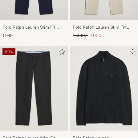
Polo Ralph Lauren Slim Fit
Polo Ralph Lauren Slim Fit
Stretch Chinos Aviator Navy
Stretch Chinos Beige
Ordinær pris
Nedsatt pris
1 999,-
1 999,-
1 000,-
50%