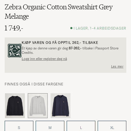
Zebra Organic Cotton Sweatshirt Grey
Melange
1 749,-
I LAGER, 1-4 ARBEIDSDAGER
KJØP VAREN OG FÅ OPPTIL
262,-
TILBAKE
Et kjøp av denne varen gir deg
87-262,-
tilbake i Passport Store
Credits.
Logg inn eller registrer deg nå
Les mer
FINNES OGSÅ I DISSE FARGENE
S
M
L
XL