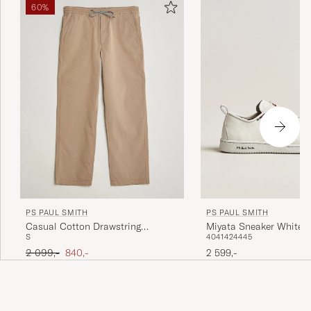
60%
PS PAUL SMITH
PS PAUL SMITH
Miyata Sneaker White
Casual Cotton Drawstring
40
41
42
44
45
S
Trousers Beige
Ordinær pris
Nedsatt pris
2 599,-
2 099,-
840,-