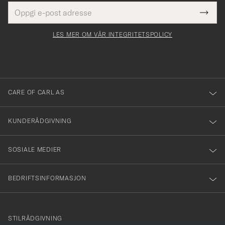
E-
Tack
Dette
postadresse
Submi
för
felt
Newsl
må
Form
LES MER OM VÅR INTEGRITETSPOLICY
att
fylles
du
i
anmälde
dig
till
CARE OF CARL AS
vårt
nyhetsbrev!
KUNDERÅDGIVNING
SOSIALE MEDIER
BEDRIFTSINFORMASJON
info@careofcarl.no
STILRÅDGIVNING