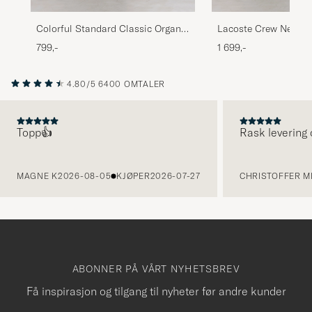
Colorful Standard Classic Organic
Lacoste Crew Neck S
Crew Neck Sweat Heather Grey
Navy Blue
799,-
1 699,-
4.80/5
6400 OMTALER
Topp👍
Rask levering 
FORRIGE
MAGNE K
2026-08-05
KJØPER
2026-07-27
CHRISTOFFER MI
ABONNER PÅ VÅRT NYHETSBREV
Få inspirasjon og tilgang til nyheter før andre kunder