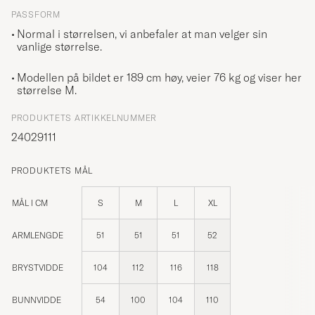
PASSFORM
Normal i størrelsen, vi anbefaler at man velger sin
vanlige størrelse.
Modellen på bildet er 189 cm høy, veier 76 kg og viser her
størrelse
M
.
PRODUKTETS ARTIKKELNUMMER
24029111
PRODUKTETS MÅL
MÅL I CM
S
M
L
XL
ARMLENGDE
51
51
51
52
BRYSTVIDDE
104
112
116
118
BUNNVIDDE
54
100
104
110