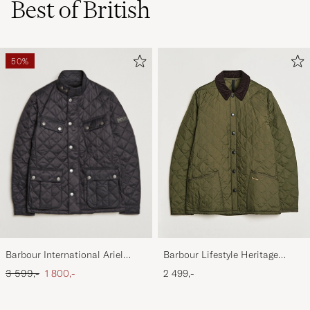
Best of British
50%
Barbour International Ariel
Barbour Lifestyle Heritage
Quilted Jacket Black
Liddesdale Jacket Olive
Ordinær pris
Nedsatt pris
3 599,-
1 800,-
2 499,-