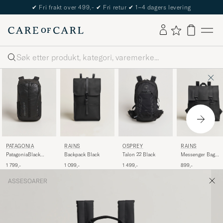
✔
Fri frakt over 499,-
✔
Fri retur
✔
1–4 dagers levering
Søk
RAINS
OSPREY
RAINS
PATAGONIA
Backpack Black
Talon 22 Black
Messenger Bag
PatagoniaBlack
Black
Hole Pack 25LBlack
1 099,-
1 499,-
899,-
1 799,-
ASSESOARER