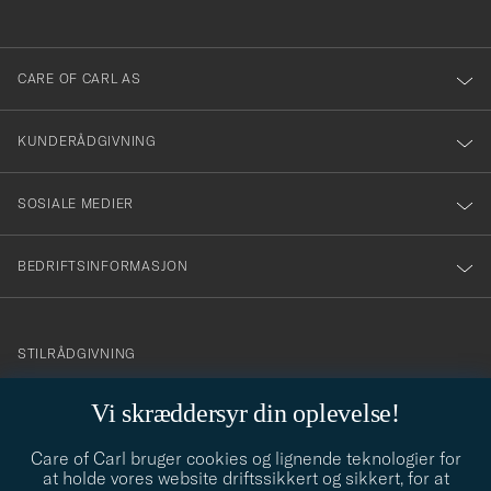
anmälde
dig
till
CARE OF CARL AS
vårt
nyhetsbrev!
KUNDERÅDGIVNING
SOSIALE MEDIER
BEDRIFTSINFORMASJON
info@careofcarl.no
STILRÅDGIVNING
Behøver du hjelp til å finne din personlige stil? Vi hjelper deg
Vi skræddersyr din oplevelse!
gjerne!
Care of Carl bruger cookies og lignende teknologier for
STILRÅDGIVNING
at holde vores website driftssikkert og sikkert, for at