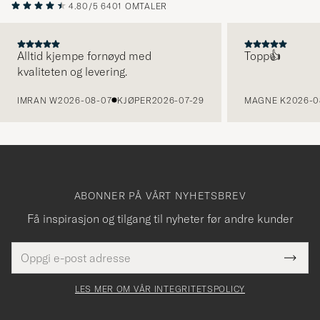
4.80/5
6401 OMTALER
Alltid kjempe fornøyd med
Topp👍
kvaliteten og levering.
FORRIGE
IMRAN W
2026-08-07
KJØPER
2026-07-29
MAGNE K
2026-0
ABONNER PÅ VÅRT NYHETSBREV
Få inspirasjon og tilgang til nyheter før andre kunder
E-
Tack
Dette
postadresse
Submi
för
felt
Newsl
må
Form
LES MER OM VÅR INTEGRITETSPOLICY
att
fylles
du
i