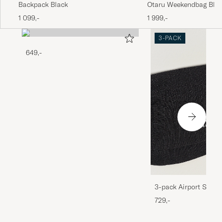
Backpack Black
Otaru Weekendbag Bla
1 099,-
1 999,-
3-PACK
649,-
3-pack Airport Socks
Melange
729,-