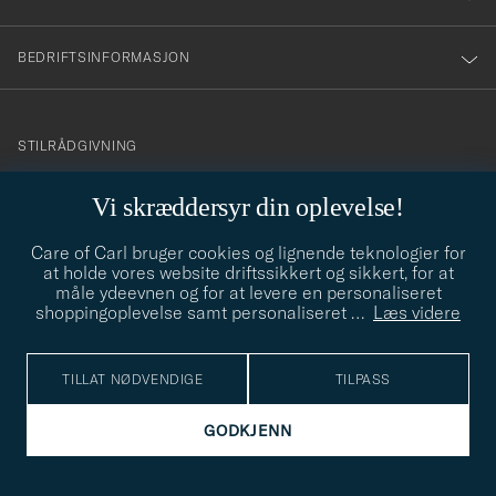
BEDRIFTSINFORMASJON
info@careofcarl.no
STILRÅDGIVNING
Behøver du hjelp til å finne din personlige stil? Vi hjelper deg
Vi skræddersyr din oplevelse!
gjerne!
Care of Carl bruger cookies og lignende teknologier for
STILRÅDGIVNING
at holde vores website driftssikkert og sikkert, for at
måle ydeevnen og for at levere en personaliseret
shoppingoplevelse samt personaliseret
…
Læs videre
© Care of Carl 2026
TILLAT NØDVENDIGE
TILPASS
GODKJENN