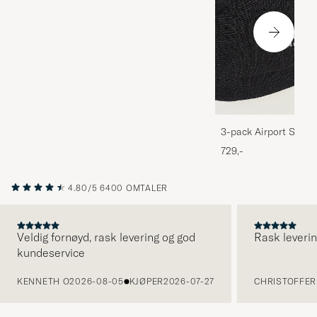
3-pack Airport Socks
Melange
729,-
4.80/5
6400 OMTALER
Veldig fornøyd, rask levering og god
Rask leverin
kundeservice
FORRIGE
KENNETH O
2026-08-05
KJØPER
2026-07-27
CHRISTOFFER 