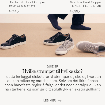
Blacksmith Boot Copper
Moc Toe Boot Copper
39
42
42,5
43
43,5
44
46
FINNES I FLERE STØRR
Rough/Though Leather
Rough/Though Leather
4 699,-
4 699,-
GUIDER
Hvilke strømper til hvilke sko?
I dette innlegget diskuterer vi strømper og sko og hvordan
du kan mikse og matche dem. Selv om det ikke finnes
noen håndfaste regler å følge, er det noen detaljer du kan
ha i tankene, og som gir ditt stiluttrykk en ekstra gullkant.
LES MER