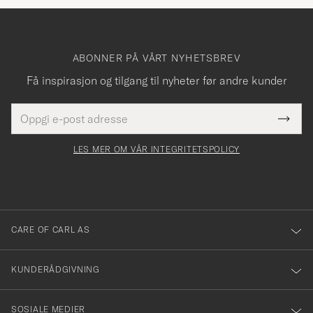
ABONNER PÅ VÅRT NYHETSBREV
Få inspirasjon og tilgang til nyheter før andre kunder
E-
Tack
Dette
postadresse
Submi
för
felt
Newsl
må
Form
LES MER OM VÅR INTEGRITETSPOLICY
att
fylles
du
i
anmälde
dig
till
CARE OF CARL AS
vårt
nyhetsbrev!
KUNDERÅDGIVNING
SOSIALE MEDIER