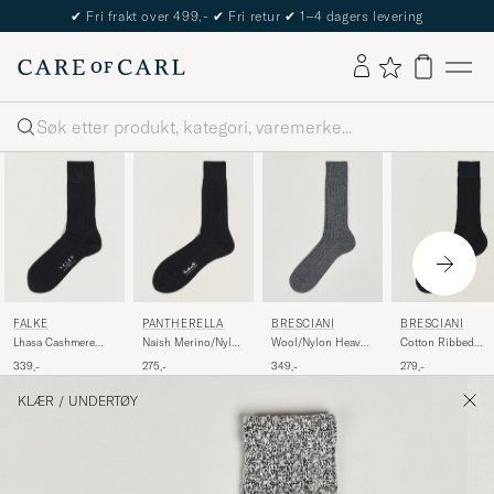
✔
Fri frakt over 499,-
✔
Fri retur
✔
1–4 dagers levering
Søk
FALKE
PANTHERELLA
BRESCIANI
BRESCIANI
Lhasa Cashmere
Naish Merino/Nylon
Wool/Nylon Heavy
Cotton Ribbed
Socks Black
Sock Black
Ribbed Socks Grey
Short Socks Black
339,-
275,-
349,-
279,-
KLÆR
/
UNDERTØY