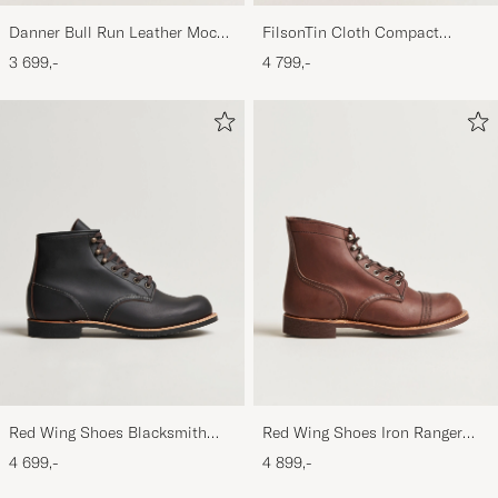
Danner Bull Run Leather Moc
FilsonTin Cloth Compact
Toe Boot Brown
BriefcaseDark Tan
3 699,-
4 799,-
Red Wing Shoes Blacksmith
Red Wing Shoes Iron Ranger
Boot Black Prairie
Boot Amber Harness
4 699,-
4 899,-