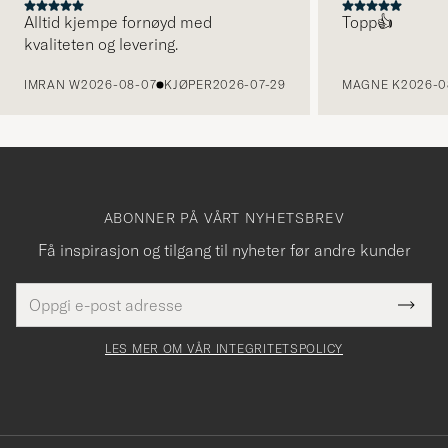
Alltid kjempe fornøyd med
Topp👍
kvaliteten og levering.
FORRIGE
IMRAN W
2026-08-07
KJØPER
2026-07-29
MAGNE K
2026-0
ABONNER PÅ VÅRT NYHETSBREV
Få inspirasjon og tilgang til nyheter før andre kunder
E-
Tack
Dette
postadresse
Submi
för
felt
Newsl
må
Form
LES MER OM VÅR INTEGRITETSPOLICY
att
fylles
du
i
anmälde
dig