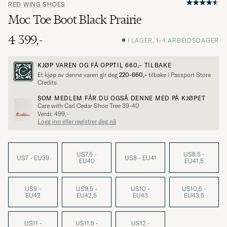
RED WING SHOES
Moc Toe Boot Black Prairie
4 399,-
I LAGER, 1-4 ARBEIDSDAGER
KJØP VAREN OG FÅ OPPTIL
660,-
TILBAKE
Et kjøp av denne varen gir deg
220-660,-
tilbake i Passport Store
Credits.
SOM MEDLEM FÅR DU OGSÅ DENNE MED PÅ KJØPET
Care with Carl Cedar Shoe Tree 39-40
Verdi: 499,-
Logg inn eller registrer deg nå
US7,5 -
US8,5 -
US7 - EU39
US8 - EU41
EU40
EU41,5
US9 -
US9,5 -
US10 -
US10,5 -
EU42
EU42,5
EU43
EU43,5
US11 -
US11,5 -
US12 -