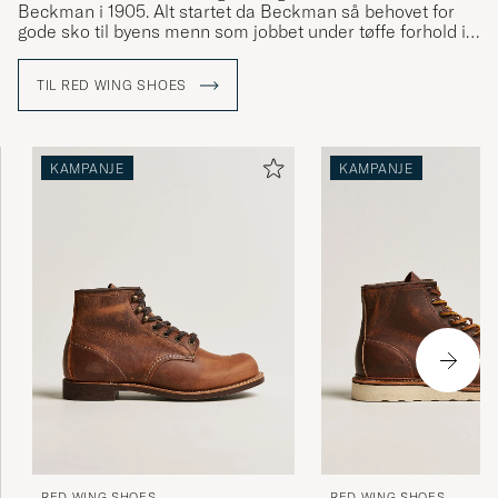
Beckman i 1905. Alt startet da Beckman så behovet for
gode sko til byens menn som jobbet under tøffe forhold i
gruve- og skogsindustrien. Med utgangspunkt i dette har
man fortsatt utviklingen og nå brukes skoene av både
TIL RED WING SHOES
hardt arbeidende menn på oljefeltene i Midtøsten og
stilbevisste menn i hele verden.
KAMPANJE
KAMPANJE
RED WING SHOES
RED WING SHOES