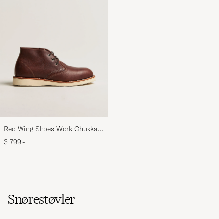
Red Wing Shoes Work Chukka
Briar Oil Slick Leather
3 799,-
Snørestøvler