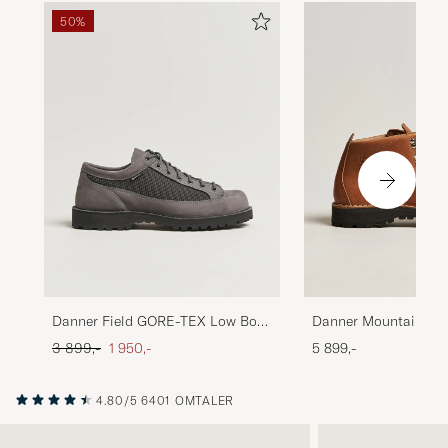
50%
Danner Mountain Li
Danner Field GORE-TEX Low Boot
TEX Boot Cascade Cl
Grey Nubuck
Ordinær pris
Nedsatt pris
5 899,-
3 899,-
1 950,-
4.80/5
6401 OMTALER