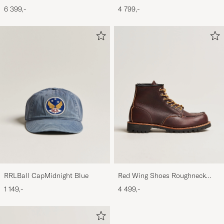
BriefcaseDark Tan
6 399,-
4 799,-
RRLBall CapMidnight Blue
Red Wing Shoes Roughneck
Boot Briar Oil Slick Leather
1 149,-
4 499,-