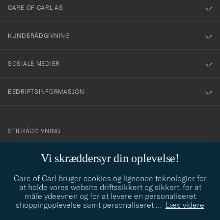
till
CARE OF CARL AS
vårt
nyhetsbrev!
KUNDERÅDGIVNING
SOSIALE MEDIER
BEDRIFTSINFORMASJON
info@careofcarl.no
STILRÅDGIVNING
Behøver du hjelp til å finne din personlige stil? Vi hjelper deg
Vi skræddersyr din oplevelse!
gjerne!
Care of Carl bruger cookies og lignende teknologier for
STILRÅDGIVNING
at holde vores website driftssikkert og sikkert, for at
måle ydeevnen og for at levere en personaliseret
shoppingoplevelse samt personaliseret
…
Læs videre