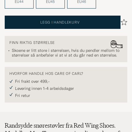
EU44
EU45
EU46
LEGG I HANDLEKURV
FINN RIKTIG STØRRELSE
Skoene er litt store i størrelsen, hvis du pendler mellom to
størrelser så anbefaler vi at vi at du går ned en størrelse.
HVORFOR HANDLE HOS CARE OF CARL?
Fri frakt over 499,-
Levering innen 1-4 arbeidsdager
Fri retur
Randsydde snørestøvler fra Red Wing Shoes.