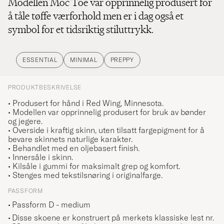
Modellen Moc Toe var opprinnelig produsert for
å tåle tøffe værforhold men er i dag også et
symbol for et tidsriktig stiluttrykk.
ESSENTIAL
MINIMAL
PREPPY
PRODUKTBESKRIVELSE
• Produsert for hånd i Red Wing, Minnesota.
• Modellen var opprinnelig produsert for bruk av bønder
og jegere.
• Overside i kraftig skinn, uten tilsatt fargepigment for å
bevare skinnets naturlige karakter.
• Behandlet med en oljebasert finish.
• Innersåle i skinn.
• Kilsåle i gummi for maksimalt grep og komfort.
• Stenges med tekstilsnøring i originalfarge.
PASSFORM
Passform D - medium
Disse skoene er konstruert på merkets klassiske lest nr.