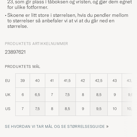
23, som gir plass i tåboksen og vristen, og gjør dem egnet
for ulike fotformer.
Skoene er litt store i størrelsen, hvis du pendler mellom
to størrelser så anbefaler vi at vi at du går ned en
størrelse.
PRODUKTETS ARTIKKELNUMMER
23897621
PRODUKTETS MÅL
EU
39
40
41
41,5
42
42,5
43
43,5
UK
6
6,5
7
7,5
8
8,5
9
9,5
US
7
7,5
8
8,5
9
9,5
10
10,5
»
SE HVORDAN VI TAR MÅL OG SE STØRRELSESGUIDE