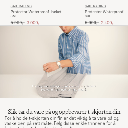
SAIL RACING
SAIL RACING
Protector Waterproof Jacket
Protector Waterproof J
S
M
L
S
XL
Carbon
Oyster
Ordinær pris
Nedsatt pris
Ordinær pris
Nedsatt pris
5 999,-
3 000,-
5 999,-
2 400,-
Slik tar du vare på og oppbevarer t-skjorten din
For å holde t-skjorten din fin er det viktig å ta vare på og
vaske den på rett måte. Følg disse enkle trinnene for å