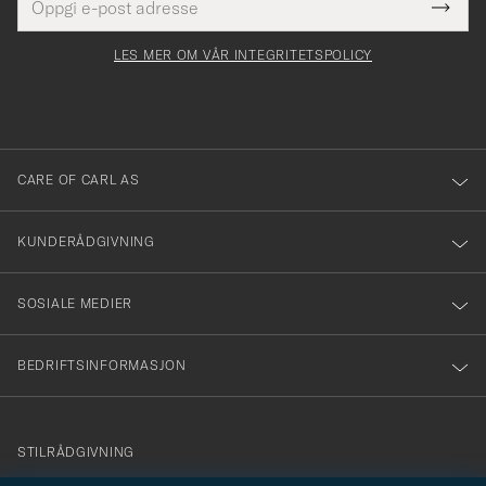
Tack
Dette
postadresse
Submi
för
felt
Newsl
må
Form
LES MER OM VÅR INTEGRITETSPOLICY
att
fylles
du
i
anmälde
dig
till
CARE OF CARL AS
vårt
nyhetsbrev!
KUNDERÅDGIVNING
SOSIALE MEDIER
BEDRIFTSINFORMASJON
info@careofcarl.no
STILRÅDGIVNING