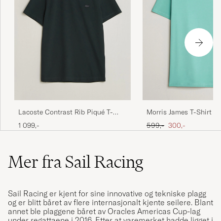
Lacoste Contrast Rib Piqué T-
Morris James T-Shirt G
Shirt Dark Varech
Ordinær pris
Nedsatt pris
1 099,-
599,-
300,-
Mer fra Sail Racing
Sail Racing er kjent for sine innovative og tekniske plagg
og er blitt båret av flere internasjonalt kjente seilere. Blant
annet ble plaggene båret av Oracles Americas Cup-lag
under regattaene i 2016. Etter at varemerket hadde ligget i