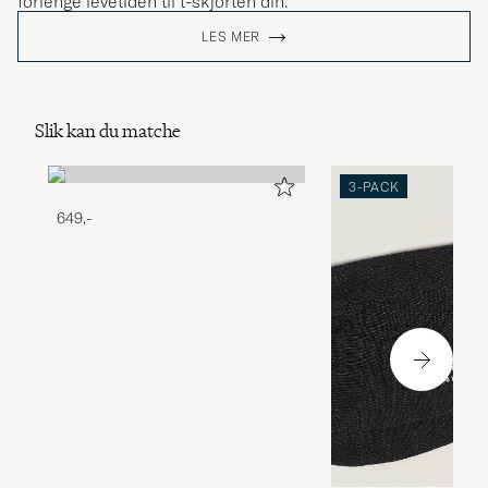
forlenge levetiden til t-skjorten din.
LES MER
Slik kan du matche
3-PACK
649,-