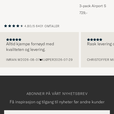
3-pack Airport Socks
Melange
729,-
4.80/5
6401 OMTALER
Alltid kjempe fornøyd med
Rask levering o
kvaliteten og levering.
FORRIGE
IMRAN W
2026-08-07
KJØPER
2026-07-29
CHRISTOFFER MI
ABONNER PÅ VÅRT NYHETSBREV
Få inspirasjon og tilgang til nyheter før andre kunder
E-