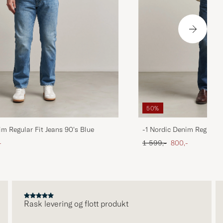
50%
im Regular Fit Jeans 90's Blue
-1 Nordic Denim Regular 
att pris
Ordinær pris
Nedsatt pris
-
1 599,-
800,-
Rask levering og flott produkt
V
k