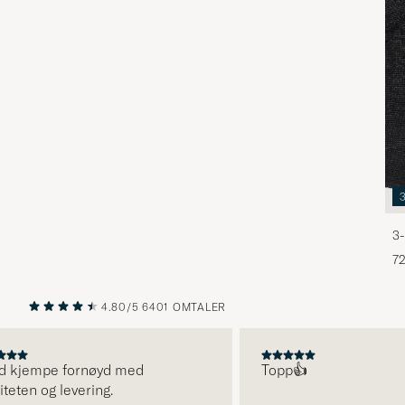
3-
72
4.80/5
6401 OMTALER
FORRIGE
NESTE
 kjempe fornøyd med
Topp👍
ten og levering.