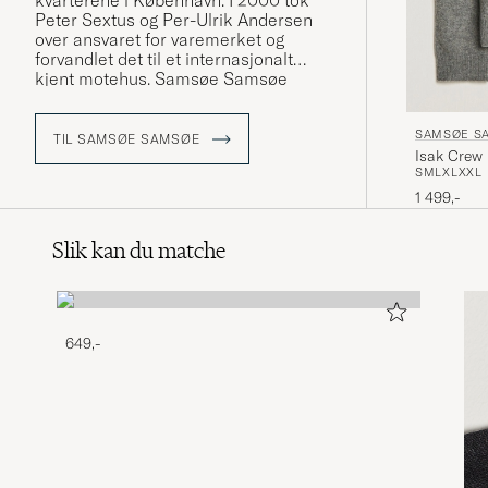
kvarterene i København. I 2000 tok
Peter Sextus og Per-Ulrik Andersen
over ansvaret for varemerket og
forvandlet det til et internasjonalt
kjent motehus. Samsøe Samsøe
finner sin inspirasjon i hverdagen og
designer allsidige plagg i myke snitt.
SAMSØE S
TIL SAMSØE SAMSØE
Isak Crew
S
M
L
XL
XXL
1 499,-
Slik kan du matche
649,-