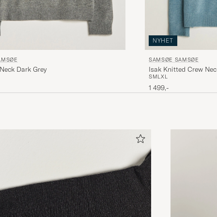
NYHET
AMSØE
SAMSØE SAMSØE
 Neck Dark Grey
Isak Knitted Crew Ne
S
M
L
XL
1 499,-