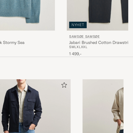
NYHET
SAMSØE SAMSØE
ck Stormy Sea
Jabari Brushed Cotton Drawstring
S
M
L
XL
XXL
Grey Melange
1 499,-