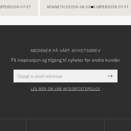
ER
2026-07-27
KENNETH O
2026-08-05
KJØPER
2026-07-27
ABONNER PÅ VÅRT NYHETSBREV
Få inspirasjon og tilgang til nyheter før andre kunder
E-
Dette
postadresse
Submit
felt
Newslette
må
Form
LES MER OM VÅR INTEGRITETSPOLICY
fylles
i