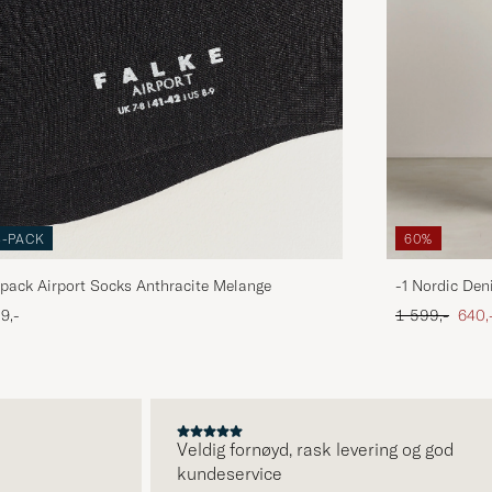
3-PACK
60%
pack Airport Socks Anthracite Melange
-1 Nordic Den
Ordinær pris
Neds
9,-
1 599,-
640,
Veldig fornøyd, rask levering og god
kundeservice