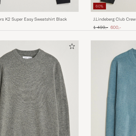
60%
rs K2 Super Easy Sweatshirt Black
J.Lindeberg Club Crew
Ordinær pris
Nedsatt pris
1 499,-
600,-