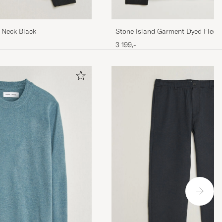
 Neck Black
Stone Island Garment Dyed Fleec
Black
3 199,-