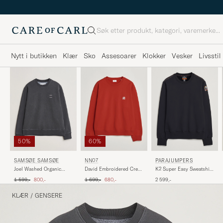
Søk
Nytt i butikken
Klær
Sko
Assesoarer
Klokker
Vesker
Livsstil
50%
60%
PARAJUMPERS
SAMSØE SAMSØE
NN07
K2 Super Easy Sweatshirt
Joel Washed Organic
David Embroidered Crew
Black
Cotton Sweatshirt Black
Neck Sweatshirt Chili Red
Ordinær pris
Nedsatt pris
Ordinær pris
Nedsatt pris
2 599,-
1 599,-
800,-
1 699,-
680,-
KLÆR
/
GENSERE