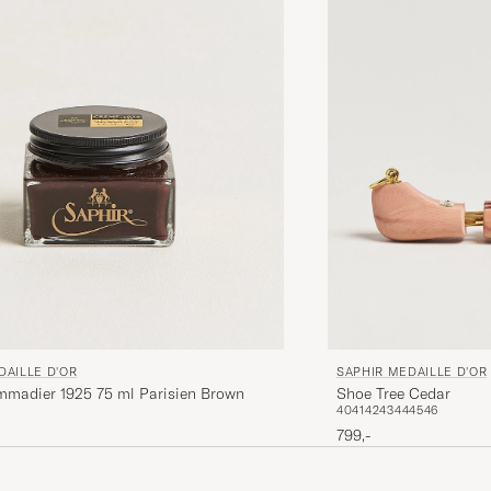
DAILLE D'OR
SAPHIR MEDAILLE D'OR
madier 1925 75 ml Parisien Brown
Shoe Tree Cedar
40
41
42
43
44
45
46
799,-