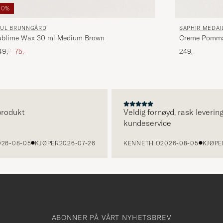
50%
AUL BRUNNGÅRD
SAPHIR MEDAI
ublime Wax 30 ml Medium Brown
Creme Pommad
dinær pris
Nedsatt pris
49,-
75,-
249,-
dukt
Veldig fornøyd, rask levering og
kundeservice
08-05
KJØPER
2026-07-26
KENNETH O
2026-08-05
KJØPER
20
ABONNER PÅ VÅRT NYHETSBREV