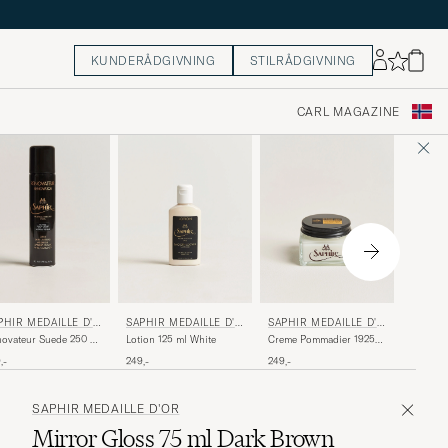
KUNDERÅDGIVNING
STILRÅDGIVNING
CARL MAGAZINE
SAPHIR
PHIR MEDAILLE D'O
SAPHIR MEDAILLE D'O
SAPHIR MEDAILLE D'O
R
R
R
Renovat
ovateur Suede 250 ml
Lotion 125 ml White
Creme Pommadier 1925
Spray D
ay Black
75 ml Neutral
299,-
,-
249,-
249,-
SAPHIR MEDAILLE D'OR
Mirror Gloss 75 ml Dark Brown