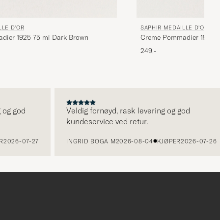
LLE D'OR
SAPHIR MEDAILLE D'OR
ier 1925 75 ml Dark Brown
Creme Pommadier 1925 7
249,-
 god
Veldig fornøyd, rask levering og god
kundeservice ved retur.
26-07-27
INGRID BOGA M
2026-08-04
KJØPER
2026-07-26