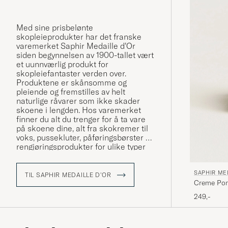
Med sine prisbelønte
skopleieprodukter har det franske
varemerket Saphir Medaille d’Or
siden begynnelsen av 1900-tallet vært
et uunnværlig produkt for
skopleiefantaster verden over.
Produktene er skånsomme og
pleiende og fremstilles av helt
naturlige råvarer som ikke skader
skoene i lengden. Hos varemerket
finner du alt du trenger for å ta vare
på skoene dine, alt fra skokremer til
voks, pussekluter, påføringsbørster og
rengjøringsprodukter for ulike typer
skinn, lær og tekstil.
SAPHIR ME
TIL SAPHIR MEDAILLE D'OR
Creme Pom
249,-