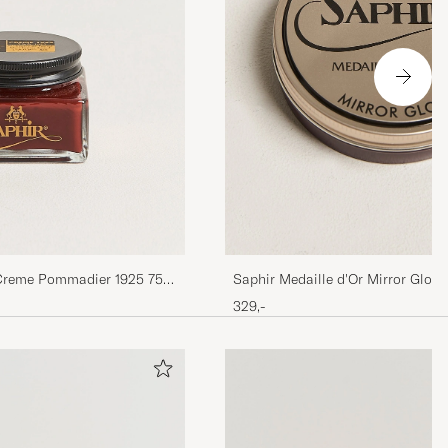
 Creme Pommadier 1925 75
Saphir Medaille d'Or Mirror Glos
329,-