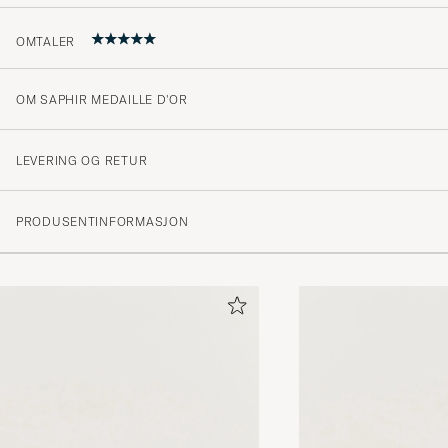
OMTALER
OM SAPHIR MEDAILLE D'OR
Som forventet. Fin glans, bra.
ROLF P
KJØPTE PÅ CAREOFCARL.NO
LEVERING OG RETUR
PRODUSENTINFORMASJON