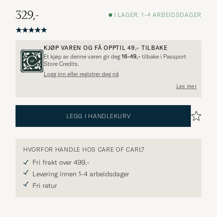
329,-
I LAGER, 1-4 ARBEIDSDAGER
KJØP VAREN OG FÅ OPPTIL
49,-
TILBAKE
Et kjøp av denne varen gir deg
16-49,-
tilbake i Passport
Store Credits.
Logg inn eller registrer deg nå
Flere alternativer?
Les mer
LEGG I HANDLEKURV
UTFORSK LIGNENDE PRODUKTER
HVORFOR HANDLE HOS CARE OF CARL?
Fri frakt over 499,-
Levering innen 1-4 arbeidsdager
Fri retur