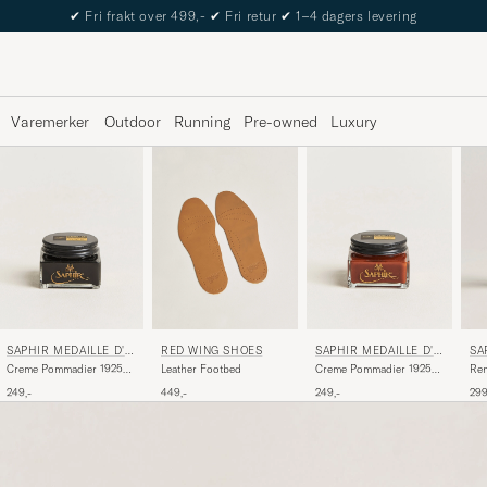
✔
Fri frakt over 499,-
✔
Fri retur
✔
1–4 dagers levering
Varemerker
Outdoor
Running
Pre-owned
Luxury
SAPHIR MEDAILLE D'O
RED WING SHOES
SAPHIR MEDAILLE D'O
SA
R
R
R
Creme Pommadier 1925
Leather Footbed
Creme Pommadier 1925
Ren
75 ml Black
75 ml Cognac
Spr
249,-
449,-
249,-
299