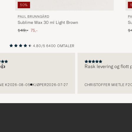
50%
PAUL BRUNNGÅRD
P
Sublime Wax 30 ml Light Brown
S
Ordinær pris
Nedsatt pris
Or
149,-
75,-
1
4.80/5
6400 OMTALER
FORRIGE
NESTE
Rask levering og flott pro
K
2026-08-05
KJØPER
2026-07-27
CHRISTOFFER MIETLE F
2026-