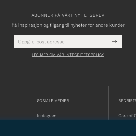
ABONNER PÅ VÅRT NYHETSBREV
Få inspirasjon og tilgang til nyheter før andre kunder
E-
Dette
postadresse
Submit
felt
Newslette
må
Form
LES MER OM VÅR INTEGRITETSPOLICY
fylles
i
SOSIALE MEDIER
BEDRIFT
Instagram
Care of 
Facebook
Organisa
Youtube
090
Linkedin
E-post:
i