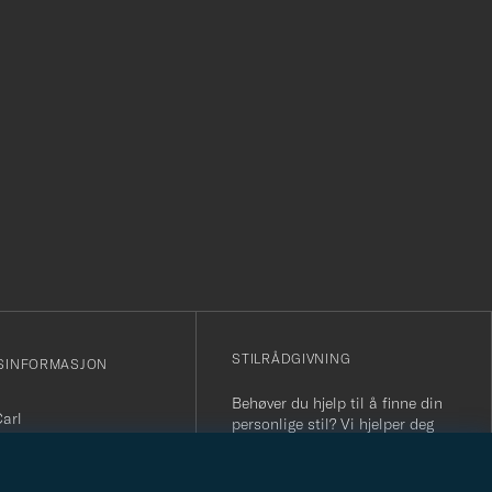
r
STILRÅDGIVNING
SINFORMASJON
Behøver du hjelp til å finne din
Carl
personlige stil? Vi hjelper deg
sjonsnummer: 931 442
gjerne!
nfo@careofcarl.no
STILRÅDGIVNING