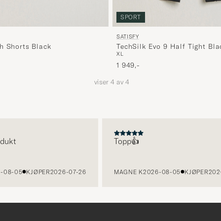
SPORT
SATISFY
h Shorts Black
TechSilk Evo 9 Half Tight Bla
XL
1 949,-
viser
4
av
4
dukt
Topp👍
08-05
KJØPER
2026-07-26
MAGNE K
2026-08-05
KJØPER
2026