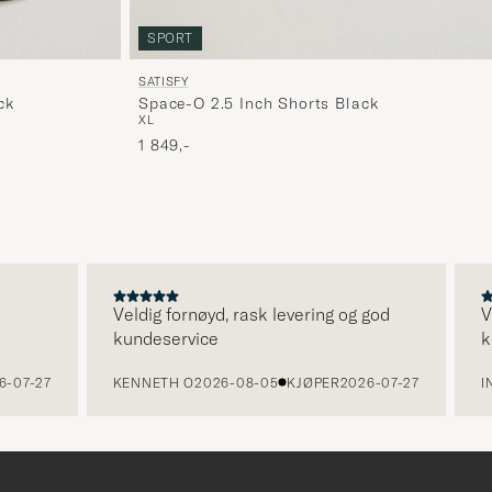
SPORT
SATISFY
ck
Space-O 2.5 Inch Shorts Black
XL
1 849,-
Veldig fornøyd, rask levering og god
Ve
kundeservice
ku
-07-27
KENNETH O
2026-08-05
KJØPER
2026-07-27
IN