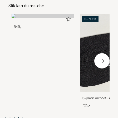
Slik kan du matche
3-PACK
649,-
3-pack Airport Socks
Melange
729,-