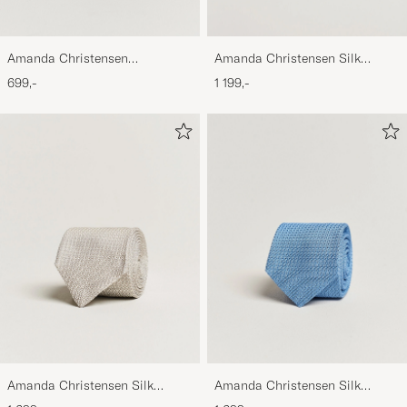
Amanda Christensen
Amanda Christensen Silk
Regemental Stripe Classic Tie 8
Cummerbund Set Black Black
699,-
1 199,-
cm Sand/Navy
Amanda Christensen Silk
Amanda Christensen Silk
Grenadine 8 cm Tie Beige
Grenadine 8 cm Tie Sky Blue