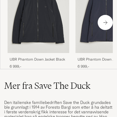
UBR Phantom Down Jacket Black
UBR Phantom Down Jac
6 999,-
6 999,-
Mer fra Save The Duck
Den italienske familiebedriften Save the Duck grundades
ble grunnlagt i 1914 av Foresto Bargi som etter å ha deltatt
i første verdenskrig fikk interesse for det vannavvisende
materialet han så engelske tropper benytte seg av. Han