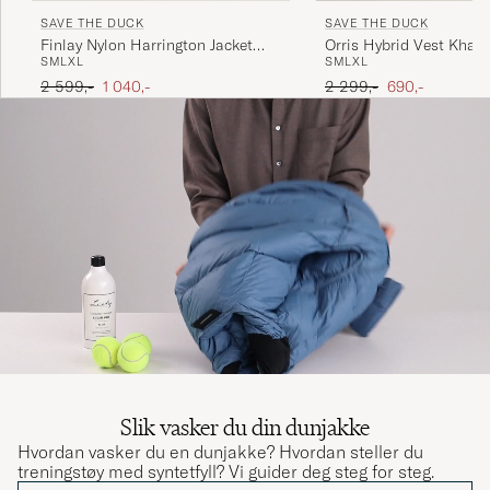
SAVE THE DUCK
SAVE THE DUCK
Finlay Nylon Harrington Jacket
Orris Hybrid Vest Khak
S
M
L
XL
S
M
L
XL
Dusty Olive
Ordinær pris
Nedsatt pris
Ordinær pris
Nedsatt pris
2 599,-
1 040,-
2 299,-
690,-
Slik vasker du din dunjakke
Hvordan vasker du en dunjakke? Hvordan steller du
treningstøy med syntetfyll? Vi guider deg steg for steg.