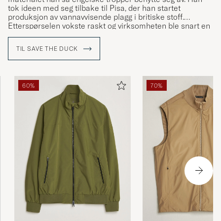
tok ideen med seg tilbake til Pisa, der han startet
produksjon av vannavvisende plagg i britiske stoff.
Etterspørselen vokste raskt og virksomheten ble snart en
klesfabrikk, som etterhvert ble en av de største i Italia.
TIL SAVE THE DUCK
I dag er Save the Duck velkjente for sine dunfrie jakker
med PLUMTECH® stopping – et ikke-animalisk dun som
er både varmende og pustende.
60%
70%