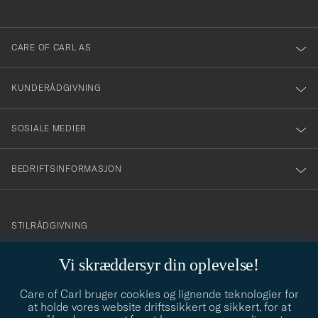
anmälde
dig
till
CARE OF CARL AS
vårt
nyhetsbrev!
KUNDERÅDGIVNING
SOSIALE MEDIER
BEDRIFTSINFORMASJON
info@careofcarl.no
STILRÅDGIVNING
Behøver du hjelp til å finne din personlige stil? Vi hjelper deg
Vi skræddersyr din oplevelse!
gjerne!
Care of Carl bruger cookies og lignende teknologier for
STILRÅDGIVNING
at holde vores website driftssikkert og sikkert, for at