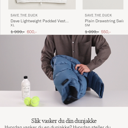
SAVE THE DUCK
SAVE THE DUCK
Dave Lightweight Padded Vest
Plain Drawstring Swims
XL
S
M
Dull White
Black
Ordinær pris
Nedsatt pris
Ordinær pris
Nedsatt pris
1 999,-
600,-
1 099,-
550,-
Slik vasker du din dunjakke
Hvordan vasker du en dunjakke? Hvordan steller du