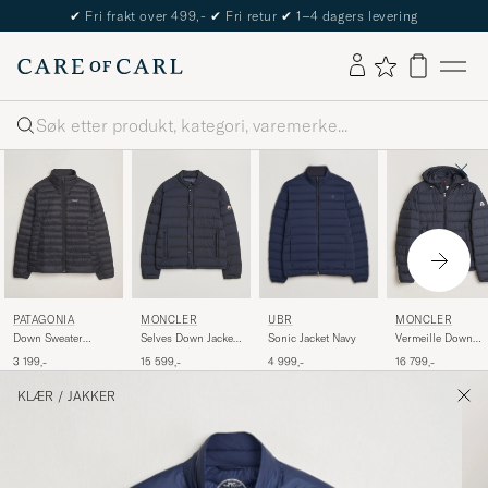
✔
Fri frakt over 499,-
✔
Fri retur
✔
1–4 dagers levering
Søk
UBR
PATAGONIA
MONCLER
MONCLER
Sonic Jacket Navy
Down Sweater
Selves Down Jacket
Vermeille Down
Jacket Black
Navy
Jacket Navy
4 999,-
3 199,-
15 599,-
16 799,-
KLÆR
/
JAKKER