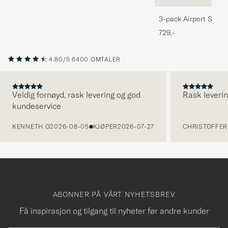
3-pack Airport Socks
Melange
729,-
4.80/5
6400 OMTALER
Veldig fornøyd, rask levering og god
Rask leverin
kundeservice
FORRIGE
KENNETH O
2026-08-05
KJØPER
2026-07-27
CHRISTOFFER 
ABONNER PÅ VÅRT NYHETSBREV
Få inspirasjon og tilgang til nyheter før andre kunder