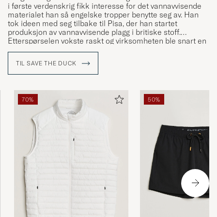
i første verdenskrig fikk interesse for det vannavvisende
materialet han så engelske tropper benytte seg av. Han
tok ideen med seg tilbake til Pisa, der han startet
produksjon av vannavvisende plagg i britiske stoff.
Etterspørselen vokste raskt og virksomheten ble snart en
klesfabrikk, som etterhvert ble en av de største i Italia.
TIL SAVE THE DUCK
I dag er Save the Duck velkjente for sine dunfrie jakker
med PLUMTECH® stopping – et ikke-animalisk dun som
er både varmende og pustende.
70%
50%