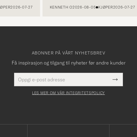
ER
2026-07-27
KENNETH O
2026-08-05
KJØPER
2026-07-27
ABONNER PÅ VÅRT NYHETSBREV
Få inspirasjon og tilgang til nyheter før andre kunder
E-
Dette
postadresse
Submit
felt
Newslette
må
Form
LES MER OM VÅR INTEGRITETSPOLICY
fylles
i