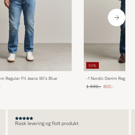
50%
im Regular Fit Jeans 90's Blue
-1 Nordic Denim Regular 
att pris
Ordinær pris
Nedsatt pris
-
1 599,-
800,-
Rask levering og flott produkt
V
k