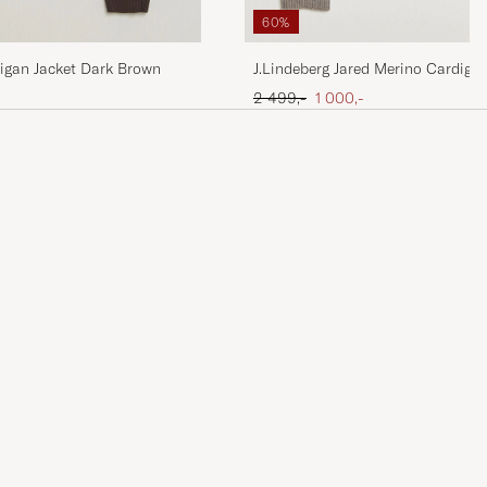
60%
digan Jacket Dark Brown
J.Lindeberg Jared Merino Cardigan
Melange
Ordinær pris
Nedsatt pris
2 499,-
1 000,-