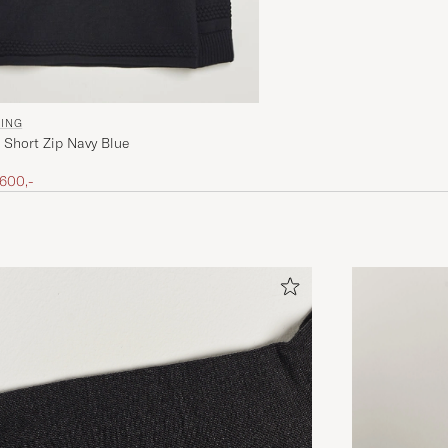
NING
 Short Zip Navy Blue
is
edsatt pris
 600,-