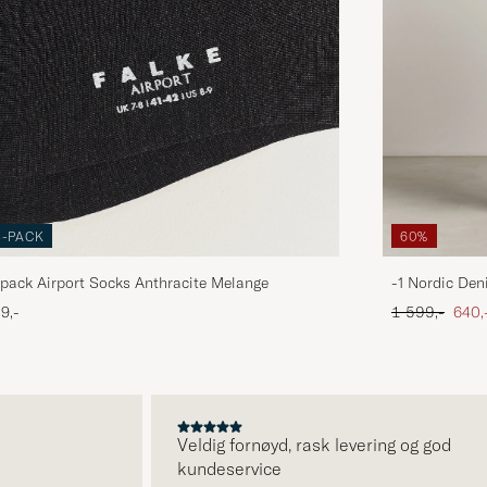
3-PACK
60%
pack Airport Socks Anthracite Melange
-1 Nordic Den
Ordinær pris
Neds
9,-
1 599,-
640,
Veldig fornøyd, rask levering og god
kundeservice