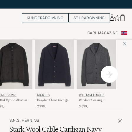
KUNDERÅDGIVNING
STILRÅDGIVNING
CARL MAGAZINE
STONE
ENSTRÖMS
MORRIS
WILLIAM LOCKIE
Knitted
tted Hybrid Alcantara
Brayden Shawl Cardigan
Windsor Geelong
Button 
ket Black
Navy
Lambswool Shawl
6 299,-
99,-
2 999,-
3 899,-
Melange
Cardigan Grey
S.N.S. HERNING
Stark Wool Cable Cardigan Navy