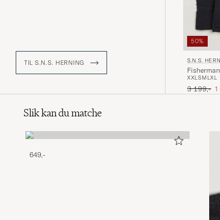
50%
S.N.S. HER
TIL S.N.S. HERNING
Fisherman
XXL
S
M
L
XL
Ordinær pr
N
3 199,-
1
Slik kan du matche
649,-