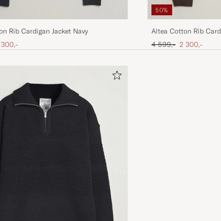
50%
on Rib Cardigan Jacket Navy
Altea Cotton Rib Car
is
edsatt pris
Ordinær pris
Nedsatt pris
 300,-
4 599,-
2 300,-