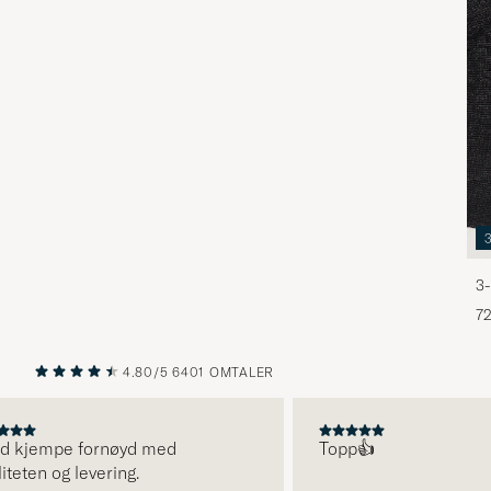
3-
72
4.80/5
6401 OMTALER
FORRIGE
NESTE
 kjempe fornøyd med
Topp👍
ten og levering.