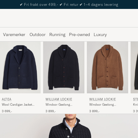
✔
Fri frakt over 499,-
✔
Fri retur
✔
1–4 dagers levering
Varemerker
Outdoor
Running
Pre-owned
Luxury
ALTEA
WILLIAM LOCKIE
WILLIAM LOCKIE
ST
Wool Cardigan Jacket
Windsor Geelong
Windsor Geelong
Kni
Navy
Lambswool Shawl
Lambswool Shawl
Jac
3 699,-
3 899,-
3 899,-
3 3
Cardigan Navy
Cardigan Brown