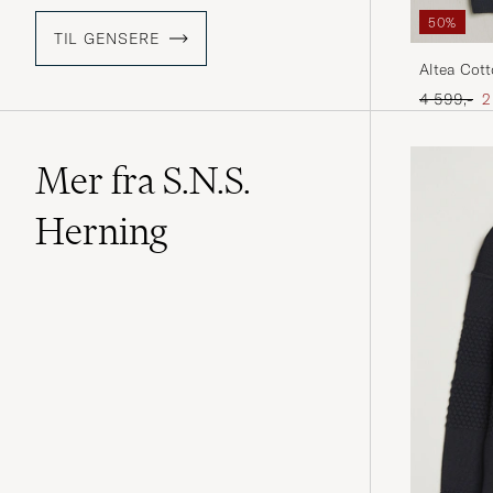
50%
TIL GENSERE
Altea Cott
Ordinær pr
N
4 599,-
2
Mer fra S.N.S.
Herning