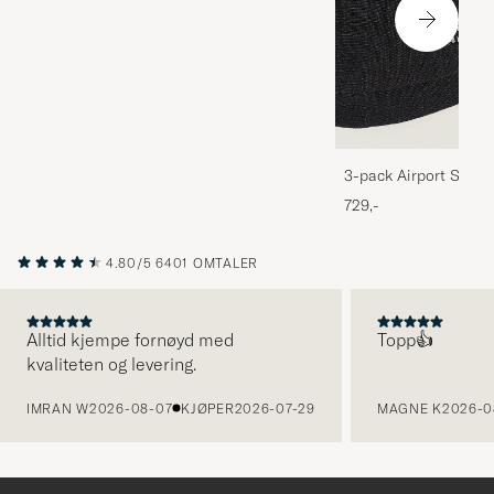
3-pack Airport Socks
Melange
729,-
4.80/5
6401 OMTALER
Alltid kjempe fornøyd med
Topp👍
kvaliteten og levering.
FORRIGE
IMRAN W
2026-08-07
KJØPER
2026-07-29
MAGNE K
2026-0