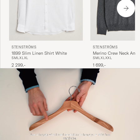
STENSTRÖMS
STENSTRÖMS
1899 Slim Linen Shirt White
Merino Crew Neck Anthr
S
M
L
XL
XL
S
M
L
XL
XXL
2 299,-
1 699,-