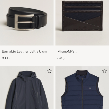
Barnabie Leather Belt 3,5 cm
MismoM/S
Black
CardholderNavy/Dark Brown
899,-
849,-