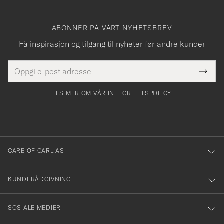
ABONNER PÅ VÅRT NYHETSBREV
Få inspirasjon og tilgang til nyheter før andre kunder
E-
Tack
Dette
postadresse
Submi
för
felt
Newsl
må
Form
LES MER OM VÅR INTEGRITETSPOLICY
att
fylles
du
i
anmälde
dig
till
CARE OF CARL AS
vårt
nyhetsbrev!
KUNDERÅDGIVNING
SOSIALE MEDIER