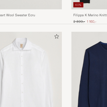
60%
Filippa K Merino Knit
eart Wool Sweater Ecru
Black/White
Ordinær pris
Nedsatt pris
2 899,-
1 160,-