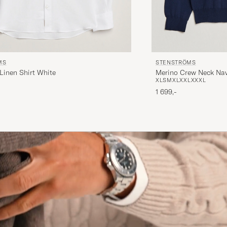
MS
STENSTRÖMS
Linen Shirt White
Merino Crew Neck Na
XL
S
M
XL
XXL
XXXL
1 699,-