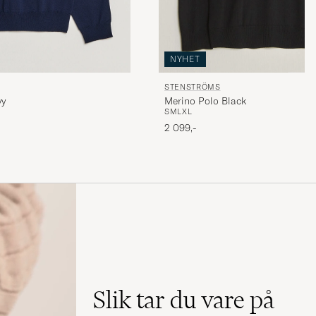
NYHET
STENSTRÖMS
vy
Merino Polo Black
S
M
L
XL
2 099,-
Slik tar du vare på