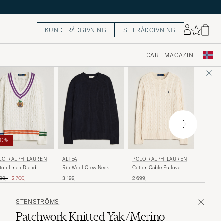
KUNDERÅDGIVNING
STILRÅDGIVNING
CARL MAGAZINE
50%
C.P. C
POLO RALPH LAUREN
LO RALPH LAUREN
ALTEA
Knitted
Cotton Cable Pullover
ton Linen Blend
Rib Wool Crew Neck
Neck Wh
Andover Cream
eater Cream Combo
Navy
inær pris
Nedsatt pris
2 949,-
2 699,-
99,-
2 700,-
3 199,-
STENSTRÖMS
Patchwork Knitted Yak/Merino