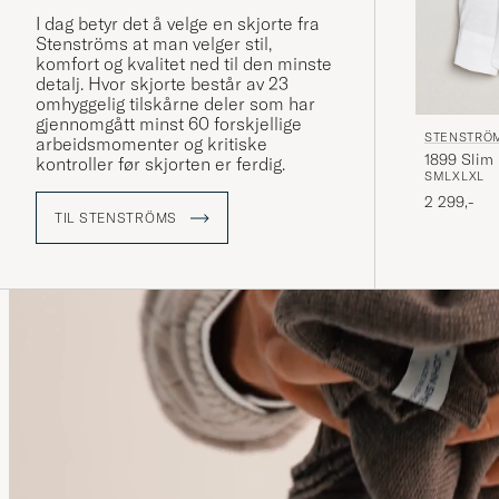
I dag betyr det å velge en skjorte fra
Stenströms at man velger stil,
komfort og kvalitet ned til den minste
detalj. Hvor skjorte består av 23
omhyggelig tilskårne deler som har
gjennomgått minst 60 forskjellige
STENSTRÖ
arbeidsmomenter og kritiske
1899 Slim 
kontroller før skjorten er ferdig.
S
M
L
XL
XL
2 299,-
TIL STENSTRÖMS