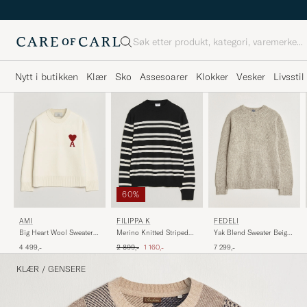
Søk
Nytt i butikken
Klær
Sko
Assesoarer
Klokker
Vesker
Livsstil
60%
AMI
FILIPPA K
FEDELI
Big Heart Wool Sweater
Merino Knitted Striped
Yak Blend Sweater Beige
Ecru
Sweater Black/White
Melange
Ordinær pris
Nedsatt pris
4 499,-
2 899,-
1 160,-
7 299,-
KLÆR
/
GENSERE