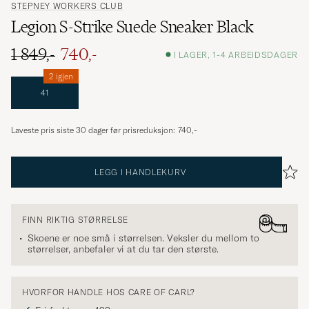
STEPNEY WORKERS CLUB
Legion S-Strike Suede Sneaker Black
1 849,-
740,-
I LAGER, 1-4 ARBEIDSDAGER
2 igjen
41
Laveste pris siste 30 dager før prisreduksjon:
740,-
LEGG I HANDLEKURV
FINN RIKTIG STØRRELSE
Skoene er noe små i størrelsen. Veksler du mellom to
størrelser, anbefaler vi at du tar den største.
HVORFOR HANDLE HOS CARE OF CARL?