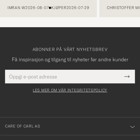
FORRIGE
IMRAN W
2026-08-07
KJØPER
2026-07-29
CHRISTOFFER MI
ABONNER PÅ VÅRT NYHETSBREV
Få inspirasjon og tilgang til nyheter før andre kunder
E-
Tack
Dette
postadresse
Submi
för
felt
Newsl
må
Form
LES MER OM VÅR INTEGRITETSPOLICY
att
fylles
du
i
anmälde
dig
till
CARE OF CARL AS
vårt