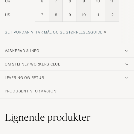
UK
6
7
8
9
10
11
US
7
8
9
10
11
12
»
SE HVORDAN VI TAR MÅL OG SE STØRRELSESGUIDE
VASKERÅD & INFO
OM STEPNEY WORKERS CLUB
LEVERING OG RETUR
PRODUSENTINFORMASJON
Lignende
produkter