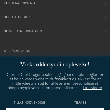
nyhetsbrev!
KUNDERÅDGIVNING
SOSIALE MEDIER
BEDRIFTSINFORMASJON
info@careofcarl.no
STILRÅDGIVNING
Behøver du hjelp til å finne din personlige stil? Vi hjelper deg
Vi skræddersyr din oplevelse!
gjerne!
Care of Carl bruger cookies og lignende teknologier for
STILRÅDGIVNING
at holde vores website driftssikkert og sikkert, for at
måle ydeevnen og for at levere en personaliseret
shoppingoplevelse samt personaliseret
…
Læs videre
© Care of Carl 2026
TILLAT NØDVENDIGE
TILPASS