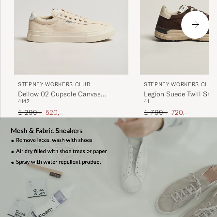
STEPNEY WORKERS CLUB
STEPNEY WORKERS CLUB
Dellow 02 Cupsole Canvas
Legion Suede Twill Sne
41
42
41
Sneaker Ecru Raw
Brown
Ordinær pris
Nedsatt pris
Ordinær pris
Nedsatt pris
1 299,-
520,-
1 799,-
720,-