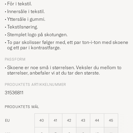
Fôr i tekstil.
Innersåle i tekstil.
Yttersåle i gummi.
Tekstilsnøring.
Stemplet logo på skotungen.
To par skolisser følger med, ett par ton-i-ton med skoene
og ett par i kontrastfarge.
PASSFORM
Skoene er noe små i størrelsen. Veksler du mellom to
størrelser, anbefaler vi at du tar den største.
PRODUKTETS ARTIKKELNUMMER
31536811
PRODUKTETS MÅL
EU
40
41
42
43
44
45