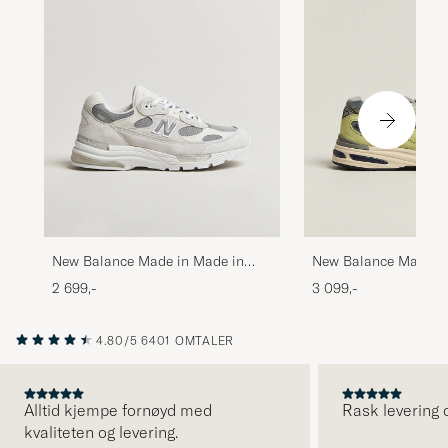
New Balance Made in Made in
New Balance Made i
USA 992 Sneakers White
991v2 Green Banana
2 699,-
3 099,-
4.80/5
6401 OMTALER
Alltid kjempe fornøyd med
Rask levering o
kvaliteten og levering.