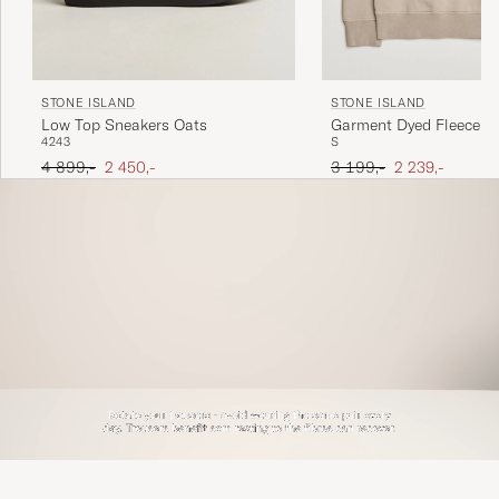
STONE ISLAND
STONE ISLAND
Low Top Sneakers Oats
Garment Dyed Fleece S
42
43
S
Desert
Ordinær pris
Nedsatt pris
Ordinær pris
Nedsatt pris
4 899,-
2 450,-
3 199,-
2 239,-