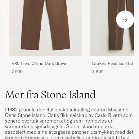
RRL Field Chino Dark Brown
Drake's Peached Flat F
Chino Brown
2 999,-
3 899,-
Mer fra Stone Island
I 1982 grunnla den italienske tekstilingeniøren Massimo
Ostis
Stone Island
. Ostis fikk selskap av Carlo Rivetti som
senere overtok varemerket og som fremdeles er
varemerkets sjefsdesigner. Stone Island er sterkt
assosiert med sine avtagbare patcher, utsmykket med det
ikoniske kompasset som symboliserer kjærlighet til havet