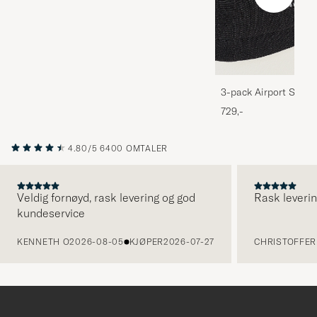
3-pack Airport Socks
Melange
729,-
4.80/5
6400 OMTALER
Veldig fornøyd, rask levering og god
Rask leverin
kundeservice
FORRIGE
KENNETH O
2026-08-05
KJØPER
2026-07-27
CHRISTOFFER 