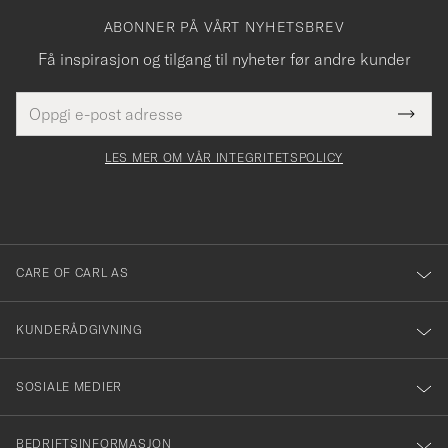
ABONNER PÅ VÅRT NYHETSBREV
Få inspirasjon og tilgang til nyheter før andre kunder
E-
Tack
Dette
postadresse
Submi
för
felt
Newsl
må
Form
LES MER OM VÅR INTEGRITETSPOLICY
att
fylles
du
i
anmälde
dig
till
CARE OF CARL AS
vårt
nyhetsbrev!
KUNDERÅDGIVNING
SOSIALE MEDIER
BEDRIFTSINFORMASJON