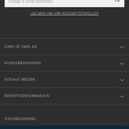
Tack
Dette
postadresse
Submi
för
felt
Newsl
må
Form
LES MER OM VÅR INTEGRITETSPOLICY
att
fylles
du
i
anmälde
dig
till
CARE OF CARL AS
vårt
nyhetsbrev!
KUNDERÅDGIVNING
SOSIALE MEDIER
BEDRIFTSINFORMASJON
info@careofcarl.no
STILRÅDGIVNING