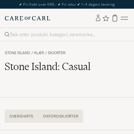
✔
Fri frakt over 499,-
✔
Fri retur
✔
1–4 dagers levering
Søk
STONE ISLAND
/
KLÆR
/
SKJORTER
Stone Island: Casual
OVERSHIRTS
OXFORDSKJORTER