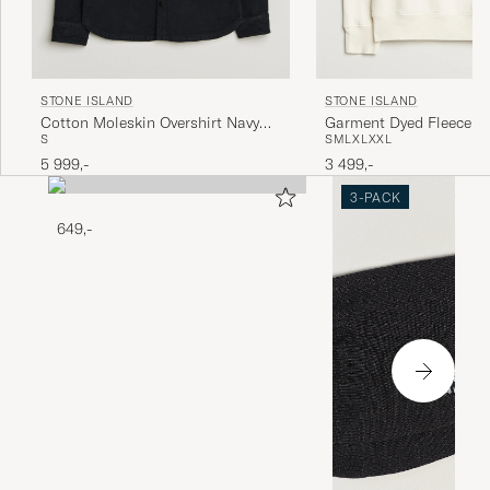
STONE ISLAND
STONE ISLAND
Cotton Moleskin Overshirt Navy
Garment Dyed Fleece S
S
S
M
L
XL
XXL
Blue
Ivory
5 999,-
3 499,-
3-PACK
649,-