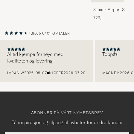
3-pack Airport Socks
Melange
729,-
4.80/5
6401 OMTALER
Alltid kjempe fornøyd med
Topp👍
kvaliteten og levering.
FORRIGE
IMRAN W
2026-08-07
KJØPER
2026-07-29
MAGNE K
2026-0
ABONNER PÅ VÅRT NYHETSBREV
Få inspirasjon og tilgang til nyheter før andre kunder