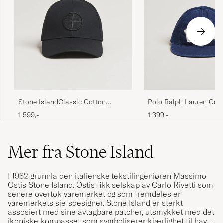
Stone IslandClassic Cotton
Polo Ralph Lauren Cott
CapBlack
USA Cap Newport Navy
1 599,-
1 399,-
Mer fra Stone Island
I 1982 grunnla den italienske tekstilingeniøren Massimo
Ostis
Stone Island
. Ostis fikk selskap av Carlo Rivetti som
senere overtok varemerket og som fremdeles er
varemerkets sjefsdesigner. Stone Island er sterkt
assosiert med sine avtagbare patcher, utsmykket med det
ikoniske kompasset som symboliserer kjærlighet til havet