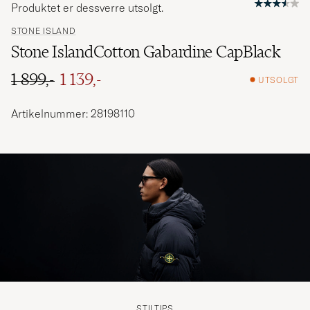
Produktet er dessverre utsolgt.
STONE ISLAND
Stone IslandCotton Gabardine CapBlack
1 899,-
1 139,-
UTSOLGT
Ordinær pris
Nedsatt pris
Artikelnummer: 28198110
STILTIPS