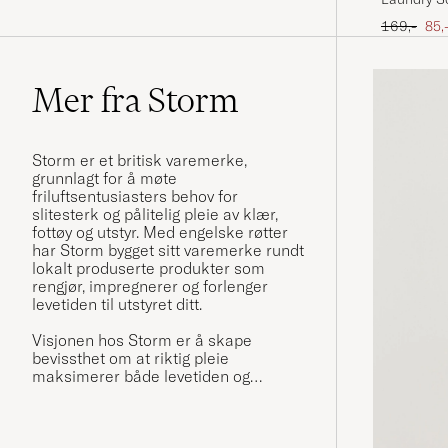
Ordinær pr
Ned
169,-
85,
Mer fra Storm
Storm er et britisk varemerke,
grunnlagt for å møte
friluftsentusiasters behov for
slitesterk og pålitelig pleie av klær,
fottøy og utstyr. Med engelske røtter
har Storm bygget sitt varemerke rundt
lokalt produserte produkter som
rengjør, impregnerer og forlenger
levetiden til utstyret ditt.
Visjonen hos Storm er å skape
bevissthet om at riktig pleie
maksimerer både levetiden og
ytelsen til friluftsutstyr. Produktene er
også fri for kjemikaliene PFC, PFOA
og PFOS, noe som gjør dem til et mer