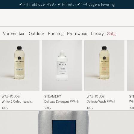
✔
Fri frakt over 499,-
✔
Fri retur
✔
1–4 dagers levering
Varemerker
Outdoor
Running
Pre-owned
Luxury
Salg
WASHOLOGI
STEAMERY
WASHOLOGI
ST
White & Colour Wash
Delicate Detergent 750ml
Delicate Wash 750ml
Whi
750ml
75
199,-
189,-
199,-
199