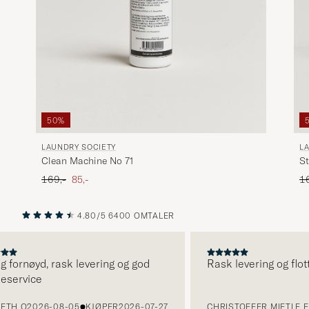
50%
LAUNDRY SOCIETY
L
Clean Machine No 71
St
Ordinær pris
Nedsatt pris
Or
169,-
85,-
1
4.80/5
6400 OMTALER
FORRIGE
NESTE
ornøyd, rask levering og god
Rask levering og flott p
rvice
H O
2026-08-05
KJØPER
2026-07-27
CHRISTOFFER MIETLE F
20