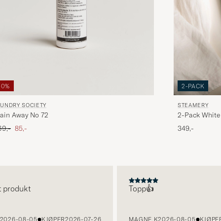
50%
2-PACK
AUNDRY SOCIETY
STEAMERY
ain Away No 72
2-Pack White
dinær pris
Nedsatt pris
69,-
85,-
349,-
rodukt
Topp👍
26-08-05
KJØPER
2026-07-26
MAGNE K
2026-08-05
KJØPER
20