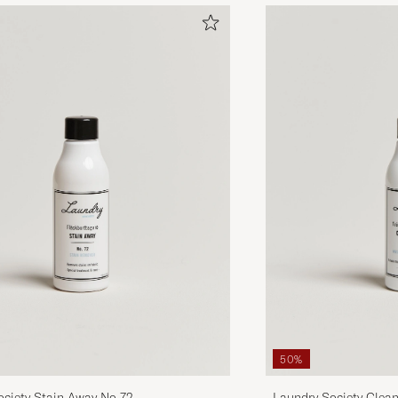
50%
ociety Stain Away No 72
Laundry Society Clea