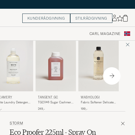
KUNDERÅDGIVNING
STILRÅDGIVNING
CARL MAGAZINE
TANGE
EAMERY
TANGENT GC
WASHOLOGI
TGC042 
te Laundry Detergent
TGC046 Sugar Cashmere
Fabric Softener Delicate
Softener
0ml
Detergent
750ml
249,-
,-
249,-
199,-
STORM
Eco Proofer 225ml - Spray On