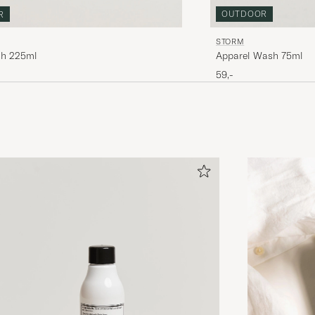
OUTDOOR
R
STORM
Apparel Wash 75ml
h 225ml
59,-