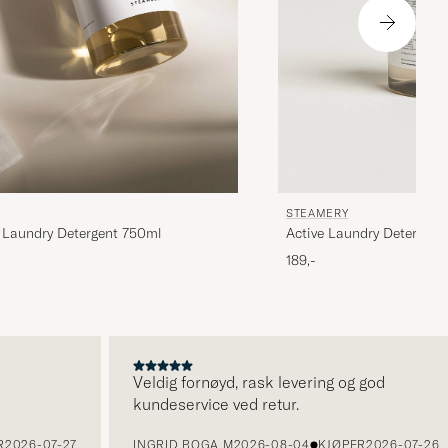
STEAMERY
 Laundry Detergent 750ml
Active Laundry Detergent
189,-
Veldig fornøyd, rask levering og god
kundeservice ved retur.
26-07-27
INGRID BOGA M
2026-08-04
KJØPER
2026-07-26