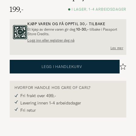
199,-
I LAGER, 1-4 ARBEIDSDAGER
KJØP VAREN OG FÅ OPPTIL
30,-
TILBAKE
Et kjøp av denne varen gir deg
10-30,-
tilbake i Passport
Store Credits.
Logg inn eller registrer deg nå
Flere alternativer?
Les mer
LEGG I HANDLEKURV
UTFORSK LIGNENDE PRODUKTER
HVORFOR HANDLE HOS CARE OF CARL?
Fri frakt over 499,-
Levering innen 1-4 arbeidsdager
Fri retur