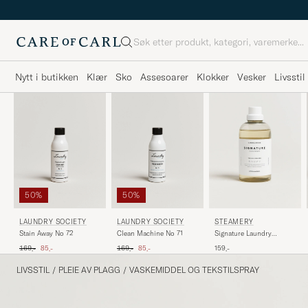
Søk
Nytt i butikken
Klær
Sko
Assesoarer
Klokker
Vesker
Livsstil
50%
50%
LAUNDRY SOCIETY
LAUNDRY SOCIETY
STEAMERY
Stain Away No 72
Clean Machine No 71
Signature Laundry
Detergent 750ml
Ordinær pris
Nedsatt pris
Ordinær pris
Nedsatt pris
169,-
85,-
169,-
85,-
159,-
LIVSSTIL
/
PLEIE AV PLAGG
/
VASKEMIDDEL OG TEKSTILSPRAY