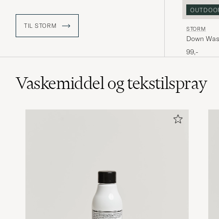
miljøvennlig alternativ som beskytter
både naturen og opprettholder
OUTDOO
materialenes funksjonelle
egenskaper.
TIL STORM
STORM
Down Was
99,-
Vaskemiddel og tekstilspray