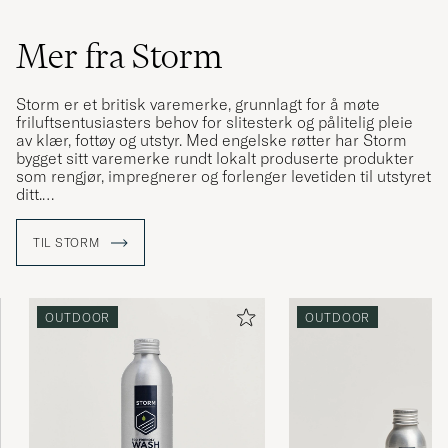
Mer fra Storm
Storm er et britisk varemerke, grunnlagt for å møte
friluftsentusiasters behov for slitesterk og pålitelig pleie
av klær, fottøy og utstyr. Med engelske røtter har Storm
bygget sitt varemerke rundt lokalt produserte produkter
som rengjør, impregnerer og forlenger levetiden til utstyret
ditt.
Visjonen hos Storm er å skape bevissthet om at riktig
TIL STORM
pleie maksimerer både levetiden og ytelsen til
friluftsutstyr. Produktene er også fri for kjemikaliene PFC,
PFOA og PFOS, noe som gjør dem til et mer miljøvennlig
alternativ som beskytter både naturen og opprettholder
OUTDOOR
OUTDOOR
materialenes funksjonelle egenskaper.