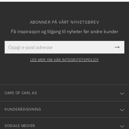
ABONNER PÅ VÅRT NYHETSBREV
Få inspirasjon og tilgang til nyheter før andre kunder
E-
Tack
Dette
postadresse
Submi
för
felt
Newsl
må
Form
LES MER OM VÅR INTEGRITETSPOLICY
att
fylles
du
i
anmälde
dig
till
CARE OF CARL AS
vårt
nyhetsbrev!
KUNDERÅDGIVNING
SOSIALE MEDIER