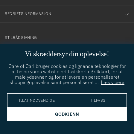
BEDRIFTSINFORMASJON
info@careofcarl.no
STILRÅDGIVNING
Behøver du hjelp til å finne din personlige stil? Vi hjelper deg
Vi skræddersyr din oplevelse!
gjerne!
Care of Carl bruger cookies og lignende teknologier for
STILRÅDGIVNING
at holde vores website driftssikkert og sikkert, for at
måle ydeevnen og for at levere en personaliseret
shoppingoplevelse samt personaliseret
…
Læs videre
© Care of Carl 2026
TILLAT NØDVENDIGE
TILPASS
GODKJENN