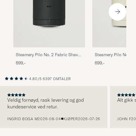
Steamery Pilo No. 2 Fabric Shaver
Steamery Pilo No. 2 
Charcoal
Sand
699,-
699,-
4.80/5
6397 OMTALER
Veldig fornøyd, rask levering og god
Alt gikk
kundeservice ved retur.
FORRIGE
INGRID BOGA M
2026-08-04
KJØPER
2026-07-26
JOHN F
20