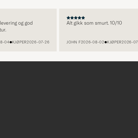
ering og god
Alt gikk som smurt. 10/10
4
KJØPER
2026-07-26
JOHN F
2026-08-02
KJØPER
2026-07-24
r