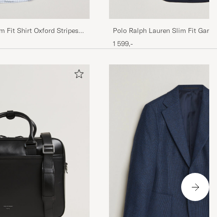
m Fit Shirt Oxford Stripes
Polo Ralph Lauren Slim Fit Garm
Shirt Navy
1 599,-