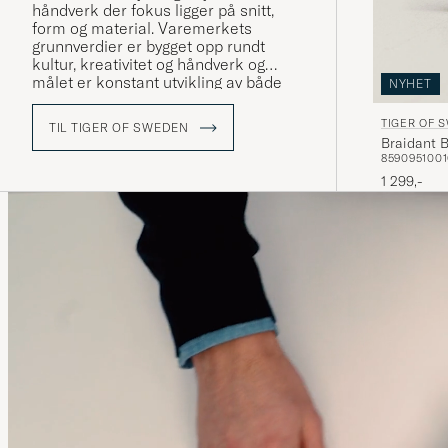
håndverk der fokus ligger på snitt,
form og material. Varemerkets
grunnverdier er bygget opp rundt
kultur, kreativitet og håndverk og
målet er konstant utvikling av både
NYHET
design, kvalitet og intellektuelle
verdier.
TIGER OF 
TIL TIGER OF SWEDEN
Braidant 
85
90
95
100
1 299,-