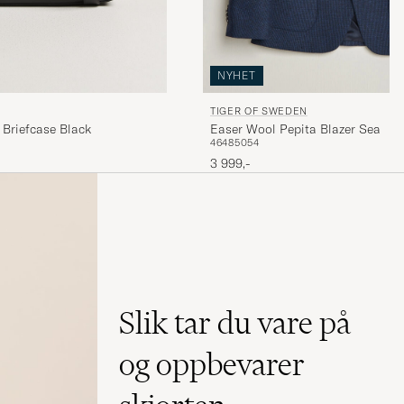
NYHET
TIGER OF SWEDEN
 Briefcase Black
Easer Wool Pepita Blazer Sea
46
48
50
54
3 999,-
Slik tar du vare på
og oppbevarer