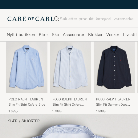
Søk
Nytt i butikken
Klær
Sko
Assesoarer
Klokker
Vesker
Livsstil
POLO RALPH LAUREN
POLO RALPH LAUREN
POLO RALPH LAUREN
Slim Fit Shirt Oxford Blue
Slim Fit Shirt Oxford
Slim Fit Garment Dyed
Stripes Blue
Oxford Shirt Navy
1 699,-
1 799,-
1 599,-
KLÆR
/
SKJORTER