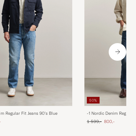
50%
im Regular Fit Jeans 90's Blue
-1 Nordic Denim Regular 
att pris
Ordinær pris
Nedsatt pris
-
1 599,-
800,-