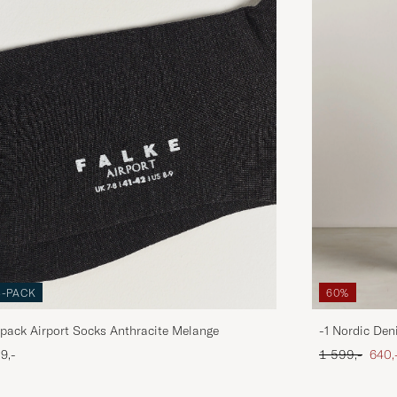
3-PACK
60%
pack Airport Socks Anthracite Melange
-1 Nordic Den
Ordinær pris
Neds
9,-
1 599,-
640,