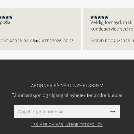

Veldig fornøyd, rask lev
kundeservice ved retur.
 K
2026-08-05
KJØPER
2026-07-27
INGRID BOGA M
2026-08-0
ABONNER PÅ VÅRT NYHETSBREV
Få inspirasjon og tilgang til nyheter før andre kunder
E-
Dette
postadresse
Submit
felt
Newslette
må
Form
LES MER OM VÅR INTEGRITETSPOLICY
fylles
i