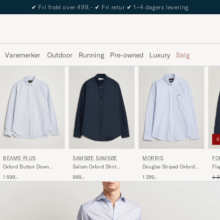
The Care of Carl Passport
Varemerker
Outdoor
Running
Pre-owned
Luxury
Salg
BEAMS PLUS
SAMSØE SAMSØE
MORRIS
FO
Oxford Button Down
Saliam Oxford Shirt
Douglas Striped Oxford
Fla
Shirt Blue Stripe
Salute
Light Blue
Shi
Ord
1 599,-
999,-
1 299,-
1 3