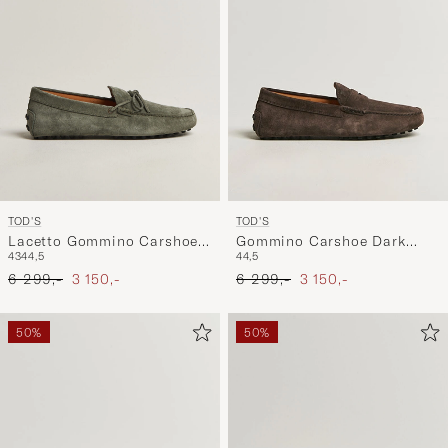
TOD'S
TOD'S
Lacetto Gommino Carshoe
Gommino Carshoe Dark
43
44,5
44,5
Green Suede
Brown Suede
Ordinær pris
Nedsatt pris
Ordinær pris
Nedsatt pris
6 299,-
3 150,-
6 299,-
3 150,-
50%
50%