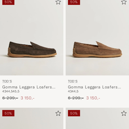
50%
50%
TOD'S
TOD'S
Gomma Leggera Loafers
Gomma Leggera Loafers
43
44,5
45,5
43
44,5
Dark Brown Suede
Chestnut Suede
Ordinær pris
Nedsatt pris
Ordinær pris
Nedsatt pris
6 299,-
3 150,-
6 299,-
3 150,-
50%
50%