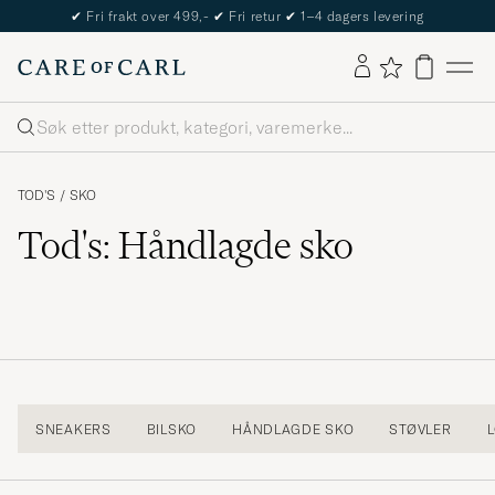
✔
Fri frakt over 499,-
✔
Fri retur
✔
1–4 dagers levering
Søk
TOD'S
/
SKO
Tod's: Håndlagde sko
SNEAKERS
BILSKO
HÅNDLAGDE SKO
STØVLER