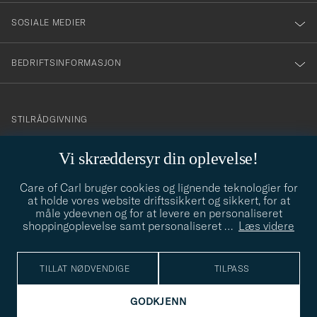
SOSIALE MEDIER
BEDRIFTSINFORMASJON
info@careofcarl.no
STILRÅDGIVNING
Behøver du hjelp til å finne din personlige stil? Vi hjelper deg
Vi skræddersyr din oplevelse!
gjerne!
Care of Carl bruger cookies og lignende teknologier for
STILRÅDGIVNING
at holde vores website driftssikkert og sikkert, for at
måle ydeevnen og for at levere en personaliseret
shoppingoplevelse samt personaliseret
…
Læs videre
© Care of Carl 2026
TILLAT NØDVENDIGE
TILPASS
GODKJENN