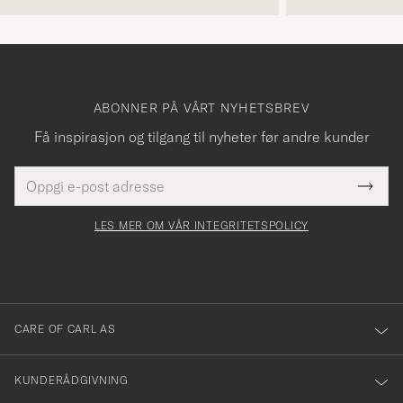
ABONNER PÅ VÅRT NYHETSBREV
Få inspirasjon og tilgang til nyheter før andre kunder
E-
Tack
Dette
postadresse
Submi
för
felt
Newsl
må
Form
LES MER OM VÅR INTEGRITETSPOLICY
att
fylles
du
i
anmälde
dig
till
CARE OF CARL AS
vårt
nyhetsbrev!
KUNDERÅDGIVNING