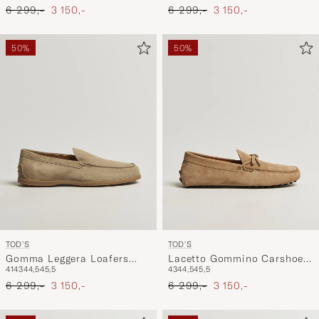
Ordinær pris
Nedsatt pris
Ordinær pris
Nedsatt pris
6 299,-
3 150,-
6 299,-
3 150,-
50%
50%
TOD'S
TOD'S
Gomma Leggera Loafers
Lacetto Gommino Carshoe
41
43
44,5
45,5
43
44,5
45,5
Light Beige Suede
Beige Suede
Ordinær pris
Nedsatt pris
Ordinær pris
Nedsatt pris
6 299,-
3 150,-
6 299,-
3 150,-