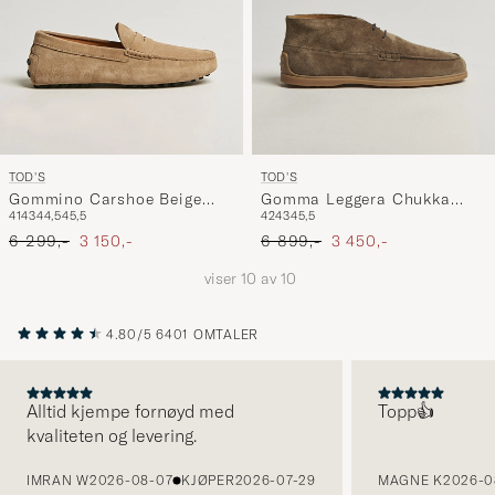
TOD'S
TOD'S
Gommino Carshoe Beige
Gomma Leggera Chukka
41
43
44,5
45,5
42
43
45,5
Suede
Boots Beige Suede
Ordinær pris
Nedsatt pris
Ordinær pris
Nedsatt pris
6 299,-
3 150,-
6 899,-
3 450,-
viser
10
av
10
4.80/5
6401 OMTALER
Alltid kjempe fornøyd med
Topp👍
kvaliteten og levering.
FORRIGE
IMRAN W
2026-08-07
KJØPER
2026-07-29
MAGNE K
2026-0