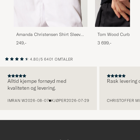
Amanda Christensen Shirt Sleeve
Tom Wood Curb Brace
Holder Silver
249,-
3 699,-
4.80/5
6401 OMTALER
Alltid kjempe fornøyd med
Rask levering o
kvaliteten og levering.
FORRIGE
IMRAN W
2026-08-07
KJØPER
2026-07-29
CHRISTOFFER MI