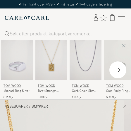
✔
Fri frakt over 499,-
✔
Fri retur
✔
1–4 dagers levering
Søk
TOM WOOD
TOM WOOD
TOM WOOD
TOM WOOD
Michael Ring Silver
Tarot Strength
Curb Chain Slim
Coin Pinky Ring
Pendant Necklace
Necklace Silver
Silver
3 299,-
3 699,-
1 999,-
5 499,-
Gold
ASSESOARER
/
SMYKKER