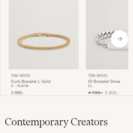
TOM WOOD
TOM WOOD
Curb Bracelet L Gold
ID Bracelet Silver
S - 16,5CM
XL
Ordinær pris
Nedsatt pris
3 699,-
4 799,-
2 400,-
Contemporary Creators