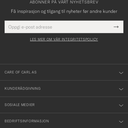
ABONNER PÅ VÅRT NYHETSBREV
Få inspirasjon og tilgang til nyheter før andre kunder
E-
Tack
Dette
postadresse
Submi
för
felt
Newsl
må
Form
LES MER OM VÅR INTEGRITETSPOLICY
att
fylles
du
i
anmälde
dig
till
CARE OF CARL AS
vårt
nyhetsbrev!
KUNDERÅDGIVNING
SOSIALE MEDIER
BEDRIFTSINFORMASJON