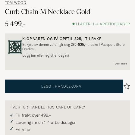
TOM WOOD
Curb Chain M Necklace Gold
5 499,-
I LAGER, 1-4 ARBEIDSDAGER
KJØP VAREN OG FÅ OPPTIL
825,-
TILBAKE
Et kjøp av denne varen gir deg
275-825,-
tilbake i Passport Store
Credits.
Logg inn eller registrer deg nå
Les mer
LEGG I HANDLEKURV
HVORFOR HANDLE HOS CARE OF CARL?
Fri frakt over 499,-
Levering innen 1-4 arbeidsdager
Fri retur