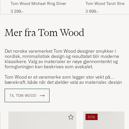
Tom Wood Michael Ring Silver
Tom Wood Tarot Streng
Necklace Gold
3 299,-
3 699,-
Mer fra Tom Wood
Det norske varemerket Tom Wood designer smykker i
nordisk, minimalistisk design og resultatet blir moderne
klassikere. Valg av materialer er nøye gjennomtenkt og
formgivningen kan beskrives som avskalet.
Tom Wood er et varemerke som legger stor vekt på
bærekraft, både når det gjelder valg av materialer, design
og på kvalitet samt på det tidløse. Smykkene produseres i
sølv og gull, ofte også av resirkulert metall, alltid med
TIL TOM WOOD
fokus på langsiktighet.
50%