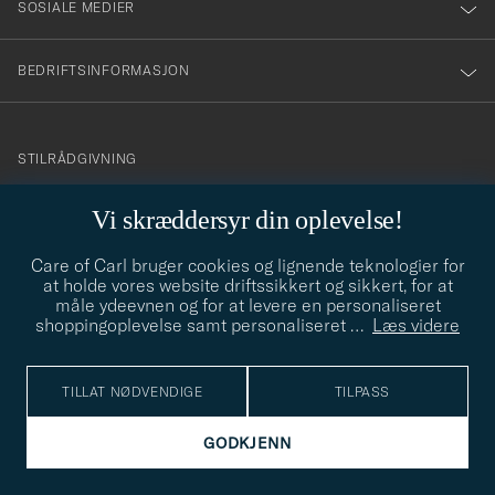
SOSIALE MEDIER
BEDRIFTSINFORMASJON
info@careofcarl.no
STILRÅDGIVNING
Behøver du hjelp til å finne din personlige stil? Vi hjelper deg
Vi skræddersyr din oplevelse!
gjerne!
Care of Carl bruger cookies og lignende teknologier for
STILRÅDGIVNING
at holde vores website driftssikkert og sikkert, for at
måle ydeevnen og for at levere en personaliseret
shoppingoplevelse samt personaliseret
…
Læs videre
© Care of Carl 2026
TILLAT NØDVENDIGE
TILPASS
GODKJENN