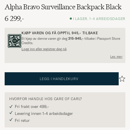
Alpha Bravo Surveillance Backpack Black
6 299,-
I LAGER, 1-4 ARBEIDSDAGER
KJØP VAREN OG FÅ OPPTIL
945,-
TILBAKE
Et kjøp av denne varen gir deg
315-945,-
tilbake i Passport Store
Credits.
Logg inn eller registrer deg nå
Les mer
LEGG I HANDLEKURV
HVORFOR HANDLE HOS CARE OF CARL?
Fri frakt over 499,-
Levering innen 1-4 arbeidsdager
Fri retur