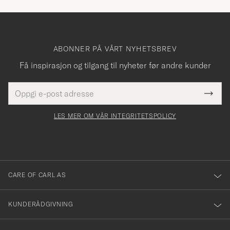
ABONNER PÅ VÅRT NYHETSBREV
Få inspirasjon og tilgang til nyheter før andre kunder
E-
Tack
Dette
postadresse
Submi
för
felt
Newsl
må
Form
LES MER OM VÅR INTEGRITETSPOLICY
att
fylles
du
i
anmälde
dig
till
CARE OF CARL AS
vårt
nyhetsbrev!
KUNDERÅDGIVNING