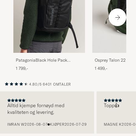
PatagoniaBlack Hole Pack
Osprey Talon 22 Gre
25LBlack
1 799,-
1 499,-
4.80/5
6401 OMTALER
Alltid kjempe fornøyd med
Topp👍
kvaliteten og levering.
FORRIGE
IMRAN W
2026-08-07
KJØPER
2026-07-29
MAGNE K
2026-0