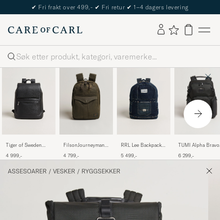
The Care of Carl Passport
Søk
FilsonJourneyman
TUMI Alpha Bravo
Tiger of Sweden
RRL Lee Backpack
BackpackOtter
Navigation
Vuntir Grained
Indigo
4 799,-
6 299,-
4 999,-
5 499,-
Green
Backpack Black
Leather Backpack
Black
ASSESOARER
/
VESKER
/
RYGGSEKKER