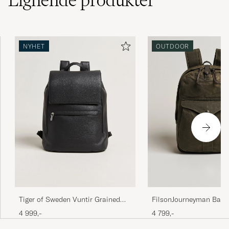
Lignende
produkter
NYHET
OUTDOOR
FilsonJourneyman Back
Tiger of Sweden Vuntir Grained
Green
Leather Backpack Black
4 799,-
4 999,-