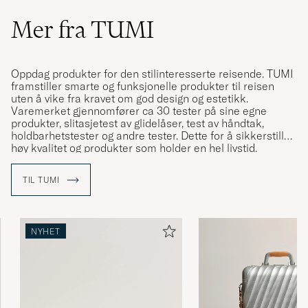
Mer fra TUMI
Oppdag produkter for den stilinteresserte reisende. TUMI
framstiller smarte og funksjonelle produkter til reisen
uten å vike fra kravet om god design og estetikk.
Varemerket gjennomfører ca 30 tester på sine egne
produkter, slitasjetest av glidelåser, test av håndtak,
holdbarhetstester og andre tester. Dette for å sikkerstille
høy kvalitet og produkter som holder en hel livstid.
Oppdag kofferter og bager som beskytter dine
tilhørigheter uansett som du reiser langt eller bare en
TIL TUMI
kortere tur.
NYHET