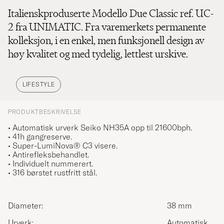
Italienskproduserte Modello Due Classic ref. UC-
2 fra UNIMATIC. Fra varemerkets permanente
kolleksjon, i en enkel, men funksjonell design av
høy kvalitet og med tydelig, lettlest urskive.
LIFESTYLE
PRODUKTBESKRIVELSE
• Automatisk urverk Seiko NH35A opp til 21600bph.
• 41h gangreserve.
•
Super-LumiNova® C3 visere.
•
Antirefleksbehandlet.
•
Individuelt nummerert.
• 316 børstet rustfritt stål.
Diameter:
38 mm
Urverk:
Automatisk