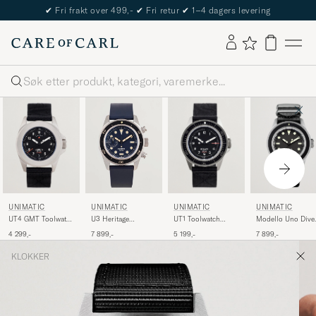
✔
Fri frakt over 499,-
✔
Fri retur
✔
1–4 dagers levering
Søk
UNIMATIC
UNIMATIC
UNIMATIC
UNIMATIC
UT4 GMT Toolwatch
UT1 Toolwatch
Modello Uno Dive
U3 Heritage
Black
Black
Watch
Chronograph Diver
4 299,-
5 199,-
7 899,-
7 899,-
Blue
KLOKKER