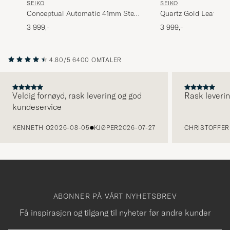
SEIKO
SEIKO
Conceptual Automatic 41mm Steel
Quartz Gold Leather
Blue Dial
Dial
3 999,-
3 999,-
4.80/5
6400 OMTALER
Veldig fornøyd, rask levering og god
Rask leverin
kundeservice
FORRIGE
KENNETH O
2026-08-05
KJØPER
2026-07-27
CHRISTOFFER 
ABONNER PÅ VÅRT NYHETSBREV
Få inspirasjon og tilgang til nyheter før andre kunder