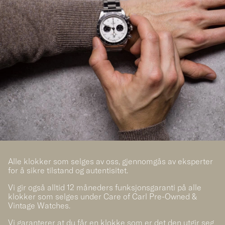
Alle klokker som selges av oss, gjennomgås av eksperter
for å sikre tilstand og autentisitet.
Vi gir også alltid 12 måneders funksjonsgaranti på alle
klokker som selges under Care of Carl Pre-Owned &
Vintage Watches.
Vi garanterer at du får en klokke som er det den utgir seg