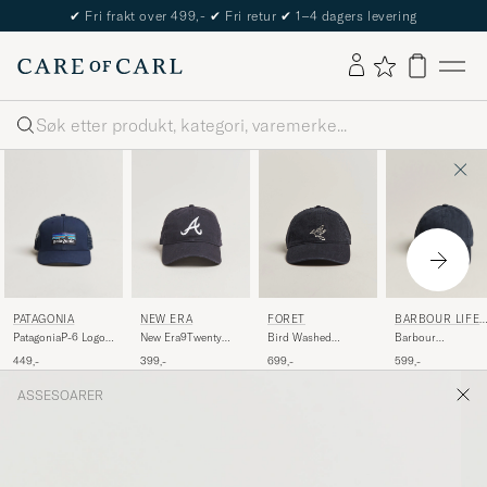
✔
Fri frakt over 499,-
✔
Fri retur
✔
1–4 dagers levering
Søk
PATAGONIA
BARBOUR LIFES
NEW ERA
FORÉT
YLE
PatagoniaP-6 Logo
Barbour
New Era9Twenty
Bird Washed
Trucker HatNew
LifestyleCascade
Washed Cotton
Herringbone Cap
449,-
599,-
399,-
699,-
Navy
Sports CapNavy
CapAtlanta Braves
Navy
ASSESOARER