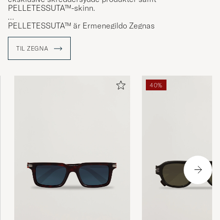
PELLETESSUTA™-skinn.
PELLETESSUTA™ är Ermenegildo Zegnas
varmerkebeskyttede skinn som produseres av nappa,
skåret i tynne remser som veves sammen til en slitesterk
TIL ZEGNA
og smidig kvalitet som passer fint til eksklusive
skinnprodukter.
40%