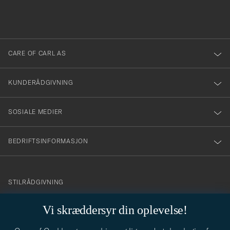
fylles
du
i
anmälde
dig
till
CARE OF CARL AS
vårt
nyhetsbrev!
KUNDERÅDGIVNING
SOSIALE MEDIER
BEDRIFTSINFORMASJON
info@careofcarl.no
STILRÅDGIVNING
Behøver du hjelp til å finne din personlige stil? Vi hjelper deg
Vi skræddersyr din oplevelse!
gjerne!