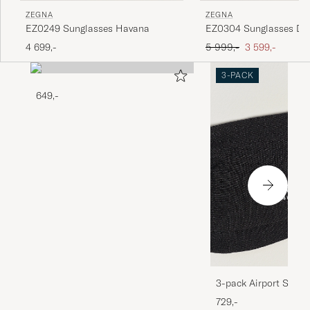
ZEGNA
ZEGNA
EZ0249 Sunglasses Havana
EZ0304 Sunglasses Da
Ordinær pris
Nedsatt pris
4 699,-
5 999,-
3 599,-
3-PACK
649,-
3-pack Airport Socks
Melange
729,-