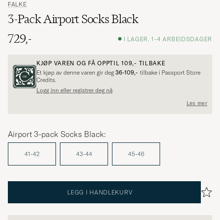
FALKE
3-Pack Airport Socks Black
729,-
I LAGER, 1-4 ARBEIDSDAGER
KJØP VAREN OG FÅ OPPTIL
109,-
TILBAKE
Et kjøp av denne varen gir deg
36-109,-
tilbake i Passport Store
Credits.
Logg inn eller registrer deg nå
Les mer
Airport 3-pack Socks Black:
41-42
43-44
45-46
LEGG I HANDLEKURV