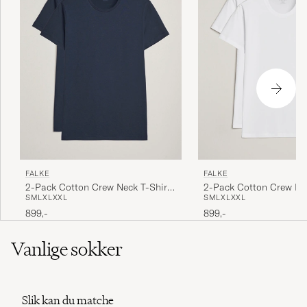
FALKE
FALKE
2-Pack Cotton Crew Neck T-Shirt
2-Pack Cotton Crew Nec
S
M
L
XL
XXL
S
M
L
XL
XXL
Midnight
White
899,-
899,-
Vanlige sokker
Slik kan du matche