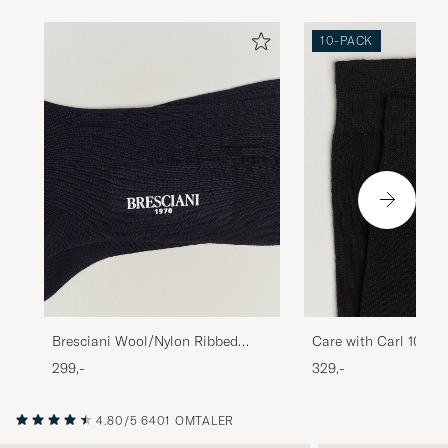
10-PACK
Bresciani Wool/Nylon Ribbed
Care with Carl 10-Pa
Short Socks Navy
Cotton Socks BLACK
299,-
329,-
4.80/5
6401 OMTALER