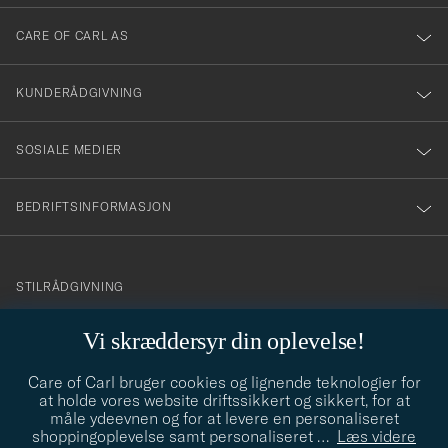
dig
till
CARE OF CARL AS
vårt
nyhetsbrev!
KUNDERÅDGIVNING
SOSIALE MEDIER
BEDRIFTSINFORMASJON
info@careofcarl.no
STILRÅDGIVNING
Behøver du hjelp til å finne din personlige stil? Vi hjelper deg
Vi skræddersyr din oplevelse!
gjerne!
Care of Carl bruger cookies og lignende teknologier for
STILRÅDGIVNING
at holde vores website driftssikkert og sikkert, for at
måle ydeevnen og for at levere en personaliseret
shoppingoplevelse samt personaliseret
…
Læs videre