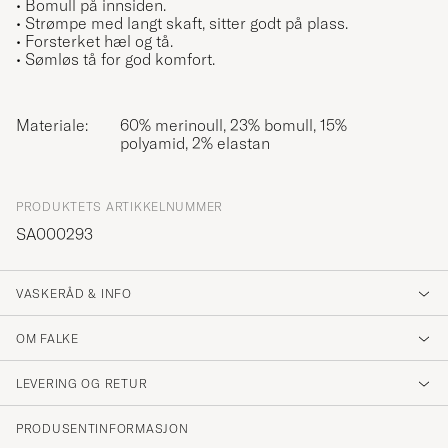
• Bomull på innsiden.
•
Strømpe med langt skaft, sitter godt på plass.
• Forsterket hæl og tå.
• S
ømløs tå for god komfort.
Materiale:
60% merinoull, 23% bomull, 15%
polyamid, 2% elastan
PRODUKTETS ARTIKKELNUMMER
SA000293
VASKERÅD & INFO
OM FALKE
LEVERING OG RETUR
PRODUSENTINFORMASJON