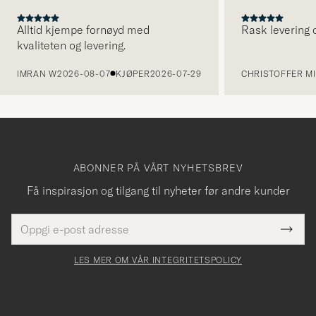
Alltid kjempe fornøyd med
Rask levering o
kvaliteten og levering.
FORRIGE
IMRAN W
2026-08-07
KJØPER
2026-07-29
CHRISTOFFER MI
ABONNER PÅ VÅRT NYHETSBREV
Få inspirasjon og tilgang til nyheter før andre kunder
E-
Tack
Dette
postadresse
Submi
för
felt
Newsl
må
Form
LES MER OM VÅR INTEGRITETSPOLICY
att
fylles
du
i
anmälde