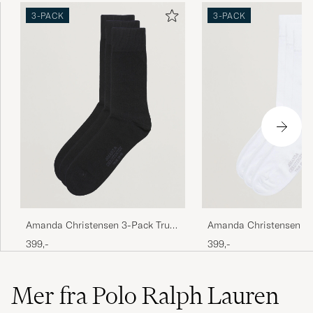
3-PACK
3-PACK
Snabb leverans, och god kvalitet, som alltid!
ANDERS S
KJØPTE PÅ CAREOFCARL.SE
Amanda Christensen 3-Pack True
Amanda Christensen 3-
Cotton Socks Black
Cotton Socks White
399,-
399,-
Mer fra Polo Ralph Lauren