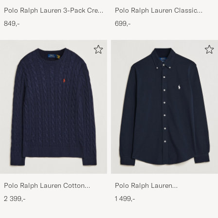
Polo Ralph Lauren 3-Pack Crew
Polo Ralph Lauren Classic
Neck T-Shirt
Sports Cap White
849,-
699,-
White/Black/Andover Heather
Polo Ralph Lauren Cotton
Polo Ralph Lauren
Cable Pullover Hunter Navy
Featherweight Mesh Shirt
2 399,-
1 499,-
Aviator Navy