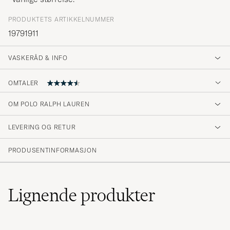
PRODUKTETS ARTIKKELNUMMER
19791911
VASKERÅD & INFO
OMTALER
OM POLO RALPH LAUREN
Fine gode sokker
LEVERING OG RETUR
MICHELLE B
KJØPTE PÅ CAREOFCARL.NO
PRODUSENTINFORMASJON
Sköna strumpor! Passar bra alla dagar. Har
köpt dessa tidigare och kommer fylla på i
Lignende
produkter
framtiden!
ALEXANDER L
KJØPTE PÅ CAREOFCARL.SE