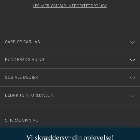
Newsl
må
Form
LES MER OM VÅR INTEGRITETSPOLICY
att
fylles
du
i
anmälde
dig
till
CARE OF CARL AS
vårt
nyhetsbrev!
KUNDERÅDGIVNING
SOSIALE MEDIER
BEDRIFTSINFORMASJON
info@careofcarl.no
STILRÅDGIVNING
Behøver du hjelp til å finne din personlige stil? Vi hjelper deg
Vi skræddersyr din oplevelse!
gjerne!