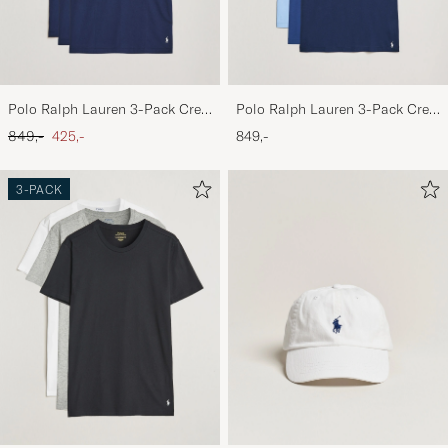
Polo Ralph Lauren 3-Pack Crew
Polo Ralph Lauren 3-Pack Crew
Neck T-Shirt Navy
Neck T-Shirt Navy/Light
Ordinær pris
Nedsatt pris
849,-
425,-
849,-
Navy/Elite Blue
3-PACK