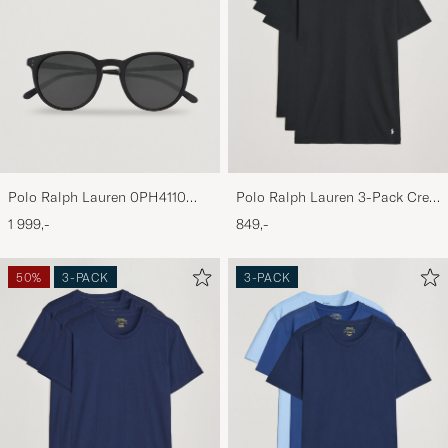
Polo Ralph Lauren 0PH4110
Polo Ralph Lauren 3-Pack Crew
Round Sunglasses Matte Black
Neck T-Shirt Black
1 999,-
849,-
50%
3-PACK
3-PACK