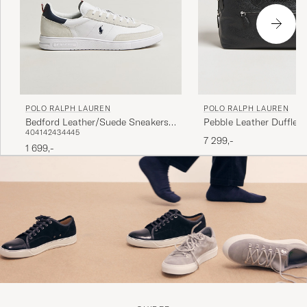
POLO RALPH LAUREN
POLO RALPH LAUREN
Pebble Leather Duffle B
Bedford Leather/Suede Sneakers
40
41
42
43
44
45
Multi
7 299,-
1 699,-