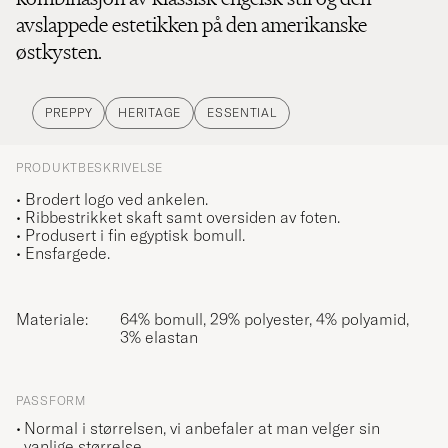
avslappede estetikken på den amerikanske
østkysten.
PREPPY
HERITAGE
ESSENTIAL
PRODUKTBESKRIVELSE
• Brodert logo ved ankelen.
• Ribbestrikket skaft samt oversiden av foten.
• Produsert i fin egyptisk bomull.
• Ensfargede.
Materiale:
64% bomull, 29% polyester, 4% polyamid,
3% elastan
PASSFORM
Normal i størrelsen, vi anbefaler at man velger sin
vanlige størrelse.