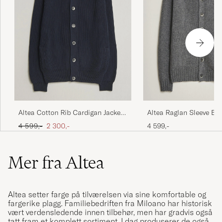
Altea Cotton Rib Cardigan Jacket
Altea Raglan Sleeve Bu
Navy
Cardigan Grey Melange
Ordinær pris
Nedsatt pris
4 599,-
2 300,-
4 599,-
Mer fra Altea
Altea setter farge på tilværelsen via sine komfortable og
fargerike plagg. Familiebedriften fra Miloano har historisk
vært verdensledende innen tilbehør, men har gradvis også
tatt fram et komplett sortiment. I dag produserer de også