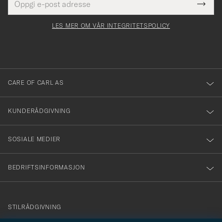
Tack
Dette
postadresse
Submi
för
felt
Newsl
må
Form
LES MER OM VÅR INTEGRITETSPOLICY
att
fylles
du
i
anmälde
dig
till
CARE OF CARL AS
vårt
nyhetsbrev!
KUNDERÅDGIVNING
SOSIALE MEDIER
BEDRIFTSINFORMASJON
info@careofcarl.no
STILRÅDGIVNING