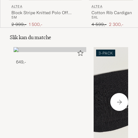
ALTEA
ALTEA
Block Stripe Knitted Polo Off
Cotton Rib Cardigan Ja
S
M
S
XL
White
Brown
Ordinær pris
Nedsatt pris
Ordinær pris
Nedsatt pris
2 999,-
1 500,-
4 599,-
2 300,-
Slik kan du matche
3-PACK
649,-