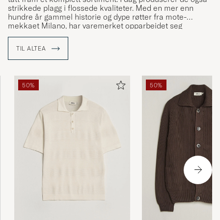
strikkede plagg i flossede kvaliteter. Med en mer enn
hundre år gammel historie og dype røtter fra mote-
mekkaet Milano, har varemerket opparbeidet seg
troverdighet og respekt når det gjelder både design og
produksjon.
TIL ALTEA
50%
50%