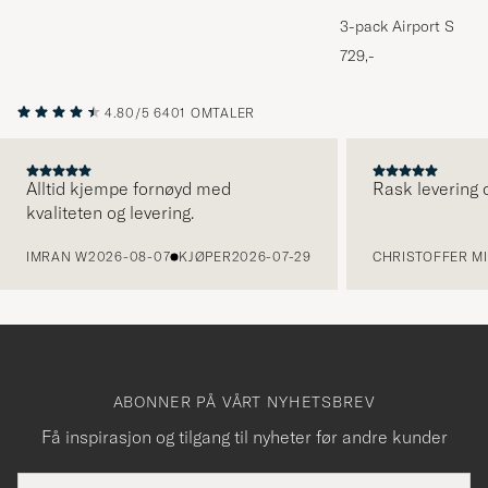
3-pack Airport Socks
Melange
729,-
4.80/5
6401 OMTALER
Alltid kjempe fornøyd med
Rask levering o
kvaliteten og levering.
FORRIGE
IMRAN W
2026-08-07
KJØPER
2026-07-29
CHRISTOFFER MI
ABONNER PÅ VÅRT NYHETSBREV
Få inspirasjon og tilgang til nyheter før andre kunder
E-