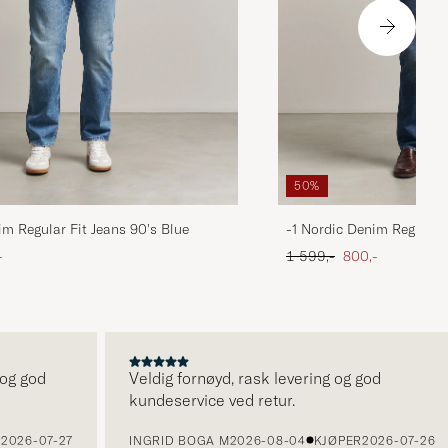
50%
im Regular Fit Jeans 90's Blue
-1 Nordic Denim Regular 
att pris
Ordinær pris
Nedsatt pris
-
1 599,-
800,-
 god
Veldig fornøyd, rask levering og god
kundeservice ved retur.
26-07-27
INGRID BOGA M
2026-08-04
KJØPER
2026-07-26