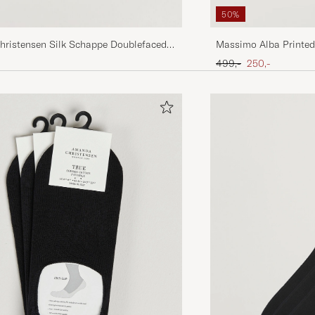
50%
ristensen Silk Schappe Doublefaced
Massimo Alba Printed
uare Beige
Tulip
Ordinær pris
Nedsatt pris
499,-
250,-