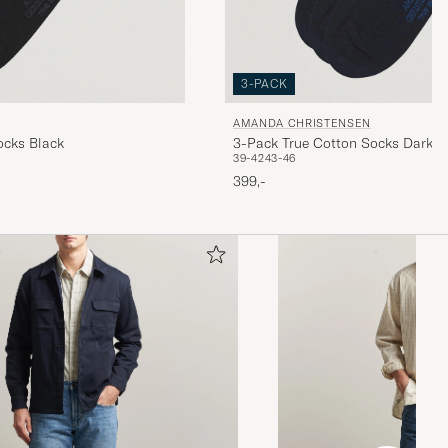
3-PACK
AMANDA CHRISTENSEN
ocks Black
3-Pack True Cotton Socks Dark N
39-42
43-46
399,-