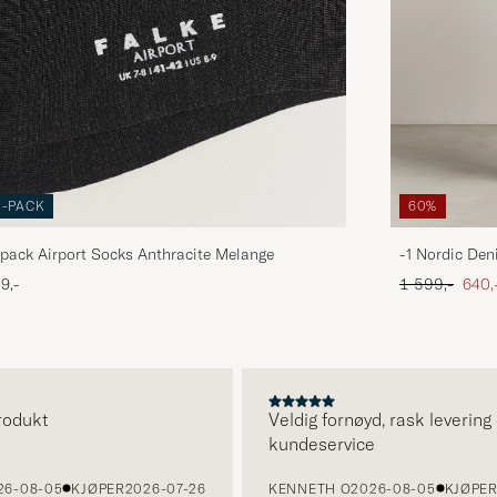
3-PACK
60%
pack Airport Socks Anthracite Melange
-1 Nordic Den
Ordinær pris
Neds
9,-
1 599,-
640,
ukt
Veldig fornøyd, rask levering og
kundeservice
08-05
KJØPER
2026-07-26
KENNETH O
2026-08-05
KJØPER
20