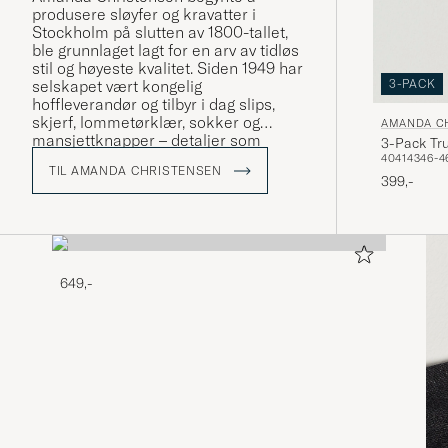
produsere sløyfer og kravatter i
Stockholm på slutten av 1800-tallet,
ble grunnlaget lagt for en arv av tidløs
stil og høyeste kvalitet. Siden 1949 har
3-PACK
selskapet vært kongelig
hoffleverandør og tilbyr i dag slips,
skjerf, lommetørklær, sokker og
AMANDA C
mansjettknapper – detaljer som
3-Pack Tru
forsterker personligheten og stilen til
40
41
43
46-4
TIL AMANDA CHRISTENSEN
bevisste menn verden over. En stor
399,-
del av produksjonen foregår rundt
Comosjøen i Italia, der håndverket
har vært bevart i generasjoner.
649,-