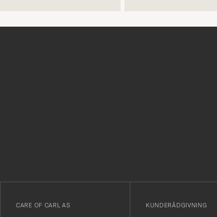
Tack
för
att
du
anmälde
dig
till
vårt
CARE OF CARL AS
KUNDERÅDGIVNING
nyhetsbrev!