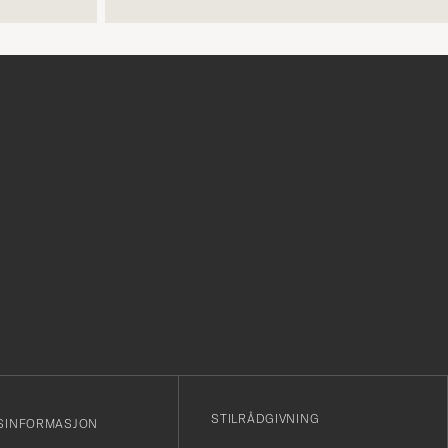
r
STILRÅDGIVNING
SINFORMASJON