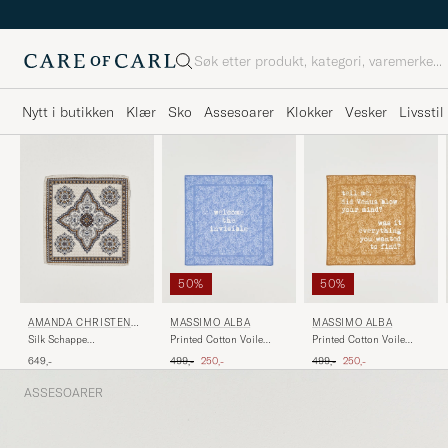
Søk
Nytt i butikken
Klær
Sko
Assesoarer
Klokker
Vesker
Livsstil
50%
50%
AMANDA CHRISTENSE
MASSIMO ALBA
MASSIMO ALBA
N
Silk Schappe
Printed Cotton Voile
Printed Cotton Voile
Doublefaced Pocket
Hankerchief Tulip
Hankerchief Bronze
Ordinær pris
Nedsatt pris
Ordinær pris
Nedsatt pris
649,-
499,-
250,-
499,-
250,-
Square Beige
ASSESOARER