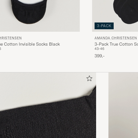
3-PACK
HRISTENSEN
AMANDA CHRISTENSEN
e Cotton Invisible Socks Black
3-Pack True Cotton S
6
43-46
399,-