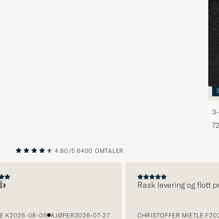
3-
72
4.80/5
6400 OMTALER
FORRIGE
NESTE
Rask levering og flott prod
2026-08-05
KJØPER
2026-07-27
CHRISTOFFER MIETLE F
2026-