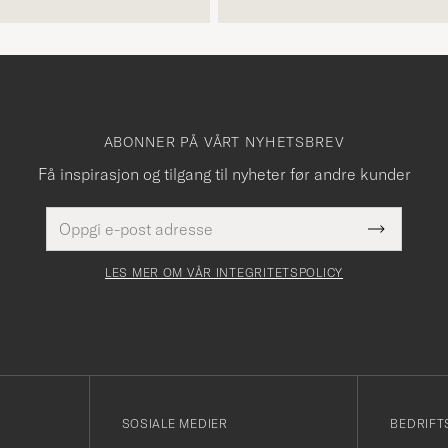
ABONNER PÅ VÅRT NYHETSBREV
Få inspirasjon og tilgang til nyheter før andre kunder
E-
Dette
postadresse
Submit
felt
Newslette
må
Form
LES MER OM VÅR INTEGRITETSPOLICY
fylles
i
SOSIALE MEDIER
BEDRIFT