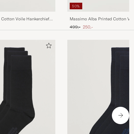
50%
 Cotton Voile Hankerchief
Massimo Alba Printed Cotton Voi
Bronze
Ordinær pris
Nedsatt pris
499,-
250,-