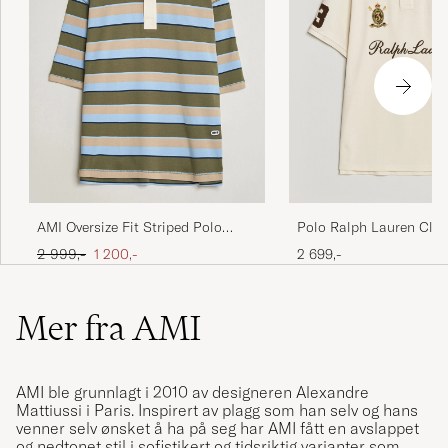
AMI Oversize Fit Striped Polo
Polo Ralph Lauren Class
Multi
Team Polo Guide Crea
Ordinær pris
Nedsatt pris
2 999,-
1 200,-
2 699,-
Mer fra AMI
AMI ble grunnlagt i 2010 av designeren Alexandre
Mattiussi i Paris. Inspirert av plagg som han selv og hans
venner selv ønsket å ha på seg har AMI fått en avslappet
og nedtonet stil i sofistikert og tidsriktig varianter som