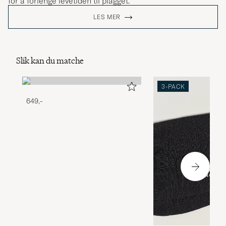
for å forlenge levetiden til plagget.
LES MER
Slik kan du matche
3-PACK
649,-