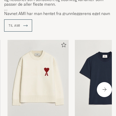
passer de aller fleste menn.
Navnet AMI har man hentet fra grunnleggerens eget navn
der initialene sammen med den siste bokstaven i
etternavnet er slått sammen og blitt til AMI.
TIL AMI