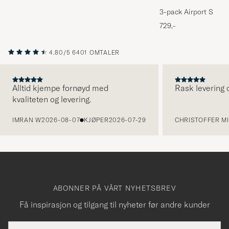
3-pack Airport Socks
Melange
729,-
4.80/5
6401 OMTALER
Alltid kjempe fornøyd med
Rask levering o
kvaliteten og levering.
FORRIGE
IMRAN W
2026-08-07
KJØPER
2026-07-29
CHRISTOFFER MI
ABONNER PÅ VÅRT NYHETSBREV
Få inspirasjon og tilgang til nyheter før andre kunder
E-