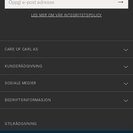
Tack
Dette
postadresse
Submi
för
felt
Newsl
må
Form
LES MER OM VÅR INTEGRITETSPOLICY
att
fylles
du
i
anmälde
dig
till
CARE OF CARL AS
vårt
nyhetsbrev!
KUNDERÅDGIVNING
SOSIALE MEDIER
BEDRIFTSINFORMASJON
info@careofcarl.no
STILRÅDGIVNING