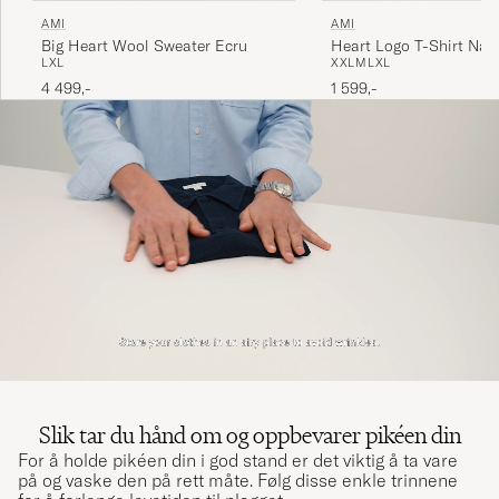
AMI
AMI
Heart Logo T-Shirt Nav
Big Heart Wool Sweater Ecru
XXL
M
L
XL
L
XL
1 599,-
4 499,-
Slik tar du hånd om og oppbevarer pikéen din
For å holde pikéen din i god stand er det viktig å ta vare
på og vaske den på rett måte. Følg disse enkle trinnene