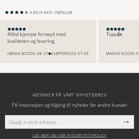
4.80/5
6401 OMTALER
Alltid kjempe fornøyd med
Topp👍
kvaliteten og levering.
FORRIGE
IMRAN W
2026-08-07
KJØPER
2026-07-29
MAGNE K
2026-0
ABONNER PÅ VÅRT NYHETSBREV
Få inspirasjon og tilgang til nyheter før andre kunder
E-
Tack
Dette
postadresse
Submi
för
felt
Newsl
må
Form
LES MER OM VÅR INTEGRITETSPOLICY
att