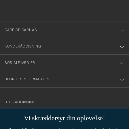
fylles
du
i
anmälde
dig
till
CARE OF CARL AS
vårt
nyhetsbrev!
KUNDERÅDGIVNING
SOSIALE MEDIER
BEDRIFTSINFORMASJON
info@careofcarl.no
STILRÅDGIVNING
Behøver du hjelp til å finne din personlige stil? Vi hjelper deg
Vi skræddersyr din oplevelse!
gjerne!