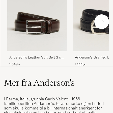
Anderson's Leather Suit Belt 3 cm
Anderson's Grained Lea
Dark Brown
cm Black
1 549,-
1 399,-
Mer fra Anderson's
I Parma, Italia, grunnla Carlo Valenti i 1966
familiebedriften Anderson’s. Et varemerke og en bedrift
som skulle komme til å bli internasjonalt anerkjent for
sine eksklusive og fine belter, der hvert enkelt belte