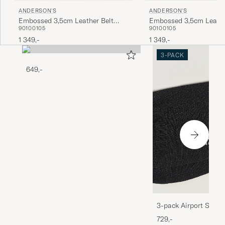
ANDERSON'S
ANDERSON'S
Embossed 3,5cm Leather Belt
Embossed 3,5cm Leathe
90
100
105
90
100
105
Black
Brown
1 349,-
1 349,-
3-PACK
649,-
3-pack Airport Socks
Melange
729,-