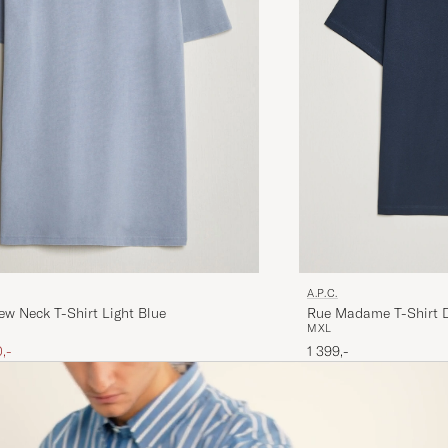
A.P.C.
Rue Madame T-Shirt 
ew Neck T-Shirt Light Blue
M
XL
is
satt pris
1 399,-
,-