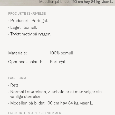
Modellen på bildet: 190 cm høy, 84 kg, viser L.
PRODUKTBESKRIVELSE
Produsert i Portugal.
Laget i bomull.
Tryktt motiv på ryggen.
Materiale:
100% bomull
Opprinnelsesland:
Portugal
PASSFORM
Rett
Normal i størrelsen, vi anbefaler at man velger sin
vanlige størrelse.
Modellen på bildet: 190 cm høy, 84 kg, viser
L
.
PRODUKTETS ARTIKKELNUMMER