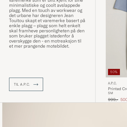
varemerke som er blitt kjent for sine
minimalistiske og coolt avslappede
plagg. Med en touch av workwear og
det urbane har designeren Jean
Touitou skapt et varemerke basert på
enkle plagg – plagg som helt enkelt
skal framheve personligheten på den
som bruker plagget istedenfor å
overskygge den - en motreaksjon til
et mer prangende motebildet.
50%
A.P.C.
TIL A.P.C.
Printed Cr
S
M
Ordinær pr
Ned
999,-
500