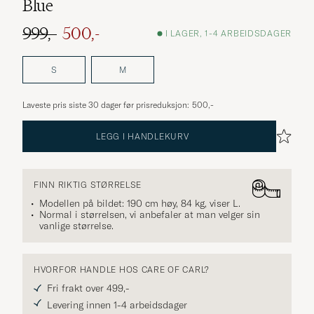
Blue
999,-
500,-
I LAGER, 1-4 ARBEIDSDAGER
Ordinær pris
Nedsatt pris
S
M
Laveste pris siste 30 dager før prisreduksjon:
500,-
LEGG I HANDLEKURV
FINN RIKTIG STØRRELSE
Modellen på bildet: 190 cm høy, 84 kg, viser
L
.
Normal i størrelsen, vi anbefaler at man velger sin
vanlige størrelse.
HVORFOR HANDLE HOS CARE OF CARL?
Fri frakt over 499,-
Levering innen 1-4 arbeidsdager