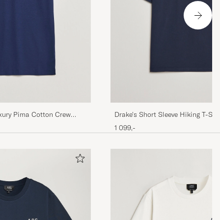
xury Pima Cotton Crew
Drake's Short Sleeve Hiking T-Shi
Navy
1 099,-