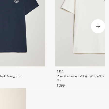
A.P.C.
Dark Navy/Ecru
Rue Madame T-Shirt White/Dark 
M
L
1 399,-