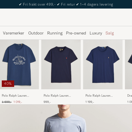
The Care of Carl Passport
Varemerker
Outdoor
Running
Pre-owned
Luxury
Salg
40%
Polo Ralph Lauren
Polo Ralph Lauren
Dra
Polo Ralph Lauren
Custom Slim Fit Tee Ink
Luxury Pima Cotton Crew
Hik
Ralph's Beach Club
Ordinær pris
Nedsatt pris
999,-
1 199,-
1 0
1 699,-
1 019,-
Neck T-Shirt Refined
Printed Tee Dark Cobalt
Navy