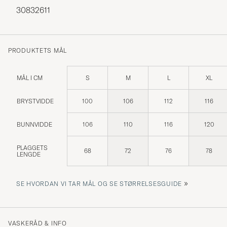
30832611
PRODUKTETS MÅL
MÅL I CM
S
M
L
XL
BRYSTVIDDE
100
106
112
116
BUNNVIDDE
106
110
116
120
PLAGGETS
68
72
76
78
LENGDE
»
SE HVORDAN VI TAR MÅL OG SE STØRRELSESGUIDE
VASKERÅD & INFO