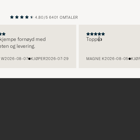
4.80/5
6401 OMTALER
FORRIGE
NESTE
 kjempe fornøyd med
Topp👍
eten og levering.
 W
2026-08-07
KJØPER
2026-07-29
MAGNE K
2026-08-05
KJØP
Tack