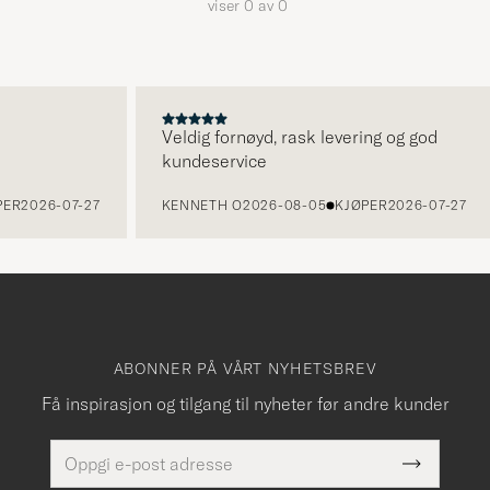
viser
0
av
0
Veldig fornøyd, rask levering og god
kundeservice
ER
2026-07-27
KENNETH O
2026-08-05
KJØPER
2026-07-27
ABONNER PÅ VÅRT NYHETSBREV
Få inspirasjon og tilgang til nyheter før andre kunder
E-
Dette
postadresse
Submit
felt