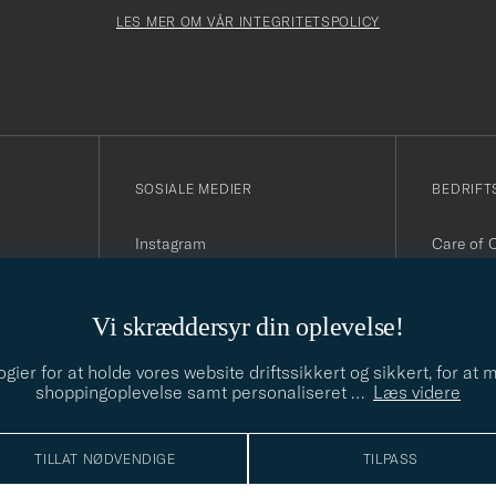
Newslette
må
Form
LES MER OM VÅR INTEGRITETSPOLICY
fylles
i
SOSIALE MEDIER
BEDRIFT
Instagram
Care of 
Facebook
Organisa
Youtube
090
Linkedin
E-post:
i
Vi skræddersyr din oplevelse!
Telefon:
(hverdage
ier for at holde vores website driftssikkert og sikkert, for at
shoppingoplevelse samt personaliseret
…
Læs videre
TILLAT NØDVENDIGE
TILPASS