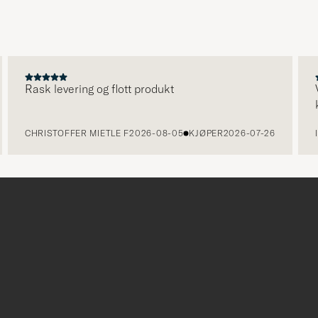
for
å
aktivere
Min
stil,
Rask levering og flott produkt
V
k
og
opplev
CHRISTOFFER MIETLE F
2026-08-05
KJØPER
2026-07-26
I
et
mer
håndpluk
utvalg
til
deg.