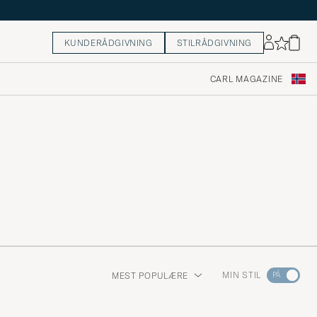
KUNDERÅDGIVNING
STILRÅDGIVNING
CARL MAGAZINE
Gå
MIN STIL
MEST POPULÆRE
til
Stilrådgiv