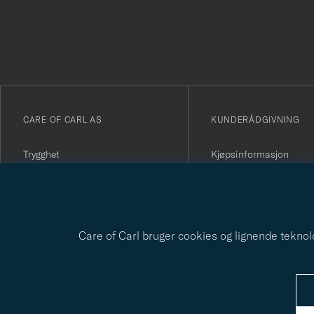
för
att
du
anmälde
dig
till
vårt
CARE OF CARL AS
KUNDERÅDGIVNING
nyhetsbrev!
Trygghet
Kjøpsinformasjon
The Passport
Kontakt oss
Om Care of Carl
Vanlige spørsmål
Kjøpevilkår
Angre kjøpet ditt
Presse
Kundeanmeldelser
Personvernpolicy
Gavekort
Bærekraftsrapport
Care of Carl bruger cookies og lignende teknolog