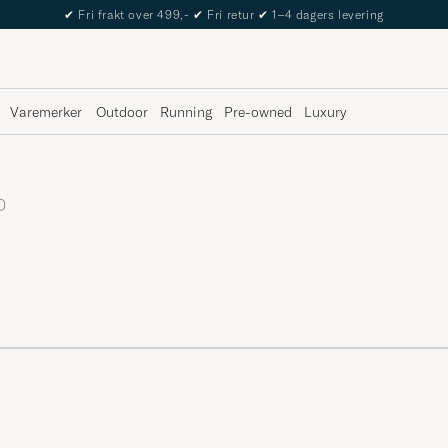
✔
Fri frakt over 499,-
✔
Fri retur
✔
1–4 dagers levering
Varemerker
Outdoor
Running
Pre-owned
Luxury
0