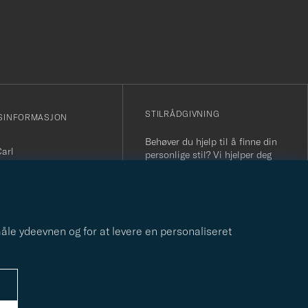
r
STILRÅDGIVNING
SINFORMASJON
Behøver du hjelp til å finne din
Carl
personlige stil? Vi hjelper deg
sjonsnummer: 931 442
gjerne!
nfo@careofcarl.no
STILRÅDGIVNING
800 31 200
r 09-17)
 måle ydeevnen og for at levere en personaliseret