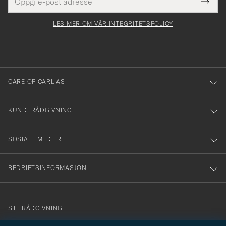
Tack
Dette
postadresse
Submi
för
felt
Newsl
må
Form
LES MER OM VÅR INTEGRITETSPOLICY
att
fylles
du
i
anmälde
dig
till
CARE OF CARL AS
vårt
nyhetsbrev!
KUNDERÅDGIVNING
SOSIALE MEDIER
BEDRIFTSINFORMASJON
info@careofcarl.no
STILRÅDGIVNING