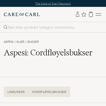
The Care of Carl Passport
Søk
ASPESI
/
KLÆR
/
BUKSER
Aspesi: Cordfløyelsbukser
LINBUKSER
CORDFLØYELSBUKSER