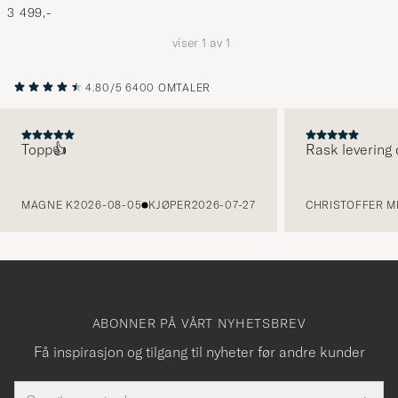
3 499,-
viser
1
av
1
4.80/5
6400 OMTALER
Topp👍
Rask levering 
FORRIGE
MAGNE K
2026-08-05
KJØPER
2026-07-27
CHRISTOFFER MI
ABONNER PÅ VÅRT NYHETSBREV
Få inspirasjon og tilgang til nyheter før andre kunder
E-