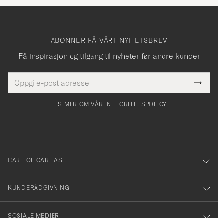
ABONNER PÅ VÅRT NYHETSBREV
Få inspirasjon og tilgang til nyheter før andre kunder
E-
Tack
Dette
postadresse
Submi
för
felt
Newsl
må
Form
LES MER OM VÅR INTEGRITETSPOLICY
att
fylles
du
i
anmälde
dig
till
CARE OF CARL AS
vårt
nyhetsbrev!
KUNDERÅDGIVNING
SOSIALE MEDIER