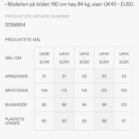
Modellen på bildet: 190 cm høy, 84 kg, viser
UK40 - EU50
.
PRODUKTETS ARTIKKELNUMMER
31356614
PRODUKTETS MÅL
UK38
UK40
UK42
UK44
UK46
MÅL I CM
-
-
-
-
-
EU48
EU50
EU52
EU54
EU56
ARMLENGDE
51
51
53
53
53
BRYSTVIDDE
106
112
118
122
128
BUNNVIDDE
80
86
94
96
102
PLAGGETS
60
63
63
66
67
LENGDE