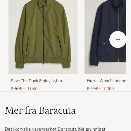
Save The Duck Finlay Nylon
Harris Wharf London L
Harrington Jacket Dusty Olive
Cavalry Twill Harringto
Ordinær pris
Nedsatt pris
Ordinær pris
Nedsatt pris
2 599,-
1 040,-
9 199,-
7 359,-
Navy Blue
Mer fra Baracuta
Det ikoniske varemerket Baracuta ble grunnlagt i