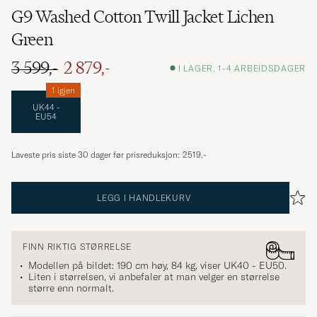
G9 Washed Cotton Twill Jacket Lichen
Green
3 599,-
2 879,-
I LAGER, 1-4 ARBEIDSDAGER
1 igjen
UK44 -
EU54
Laveste pris siste 30 dager før prisreduksjon:
2519,-
LEGG I HANDLEKURV
FINN RIKTIG STØRRELSE
Modellen på bildet: 190 cm høy, 84 kg, viser
UK40 - EU50
.
Liten i størrelsen, vi anbefaler at man velger en størrelse
større enn normalt.