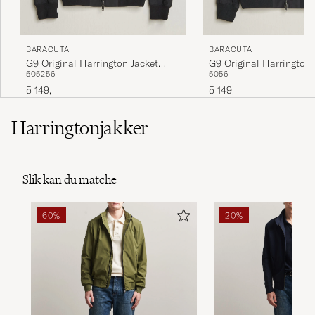
BARACUTA
BARACUTA
G9 Original Harrington Jacket
G9 Original Harrington 
50
52
56
50
56
Black
Dark Navy
5 149,-
5 149,-
Harringtonjakker
Slik kan du matche
60%
20%