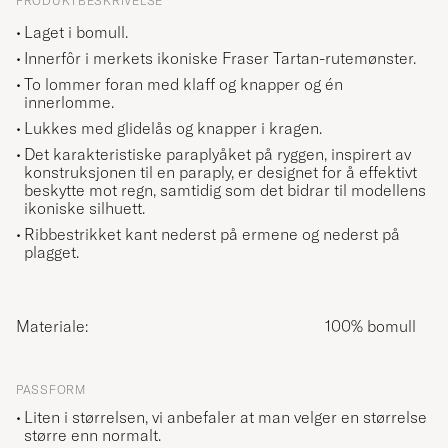
PRODUKTBESKRIVELSE
Laget i bomull.
Innerfôr i merkets ikoniske Fraser Tartan-rutemønster.
To lommer foran med klaff og knapper og én
innerlomme.
Lukkes med glidelås og knapper i kragen.
Det karakteristiske paraplyåket på ryggen, inspirert av
konstruksjonen til en paraply, er designet for å effektivt
beskytte mot regn, samtidig som det bidrar til modellens
ikoniske silhuett.
Ribbestrikket kant nederst på ermene og nederst på
plagget.
Materiale:
100% bomull
PASSFORM
Liten i størrelsen, vi anbefaler at man velger en størrelse
større enn normalt.