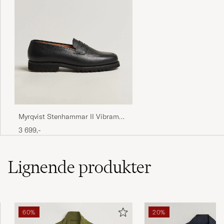
Myrqvist Stenhammar II Vibram
Loafer Black Grained Calf
3 699,-
Lignende
produkter
60%
20%