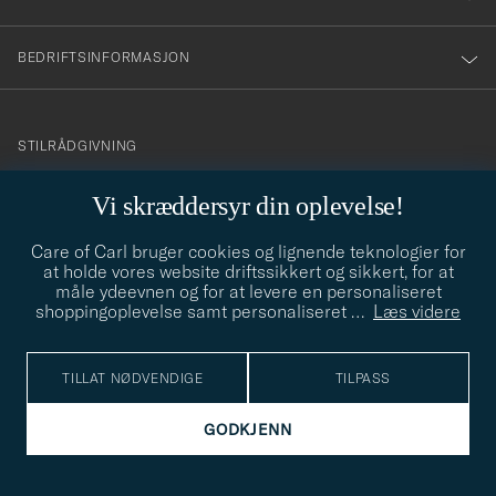
BEDRIFTSINFORMASJON
info@careofcarl.no
STILRÅDGIVNING
Behøver du hjelp til å finne din personlige stil? Vi hjelper deg
Vi skræddersyr din oplevelse!
gjerne!
Care of Carl bruger cookies og lignende teknologier for
STILRÅDGIVNING
at holde vores website driftssikkert og sikkert, for at
måle ydeevnen og for at levere en personaliseret
shoppingoplevelse samt personaliseret
…
Læs videre
© Care of Carl 2026
TILLAT NØDVENDIGE
TILPASS
GODKJENN