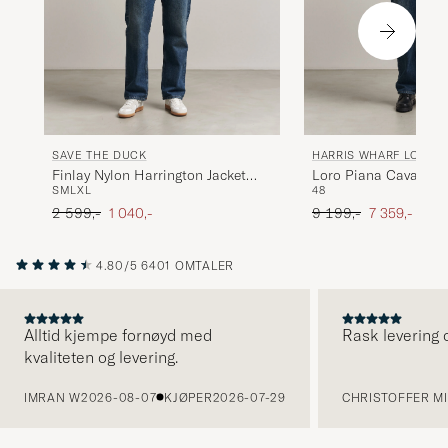
SAVE THE DUCK
HARRIS WHARF LONDO
Finlay Nylon Harrington Jacket
Loro Piana Cavalry Tw
S
M
L
XL
48
Dusty Olive
Harrington Jacket Na
Ordinær pris
Nedsatt pris
Ordinær pris
Nedsatt pris
2 599,-
1 040,-
9 199,-
7 359,-
4.80/5
6401 OMTALER
Alltid kjempe fornøyd med
Rask levering o
kvaliteten og levering.
FORRIGE
IMRAN W
2026-08-07
KJØPER
2026-07-29
CHRISTOFFER MI