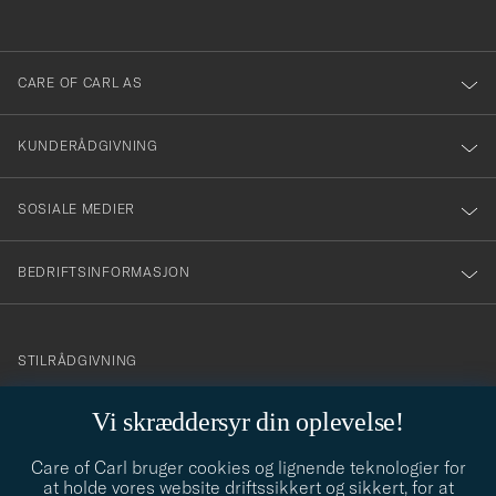
anmälde
dig
till
CARE OF CARL AS
vårt
nyhetsbrev!
KUNDERÅDGIVNING
SOSIALE MEDIER
BEDRIFTSINFORMASJON
info@careofcarl.no
STILRÅDGIVNING
Behøver du hjelp til å finne din personlige stil? Vi hjelper deg
Vi skræddersyr din oplevelse!
gjerne!
Care of Carl bruger cookies og lignende teknologier for
STILRÅDGIVNING
at holde vores website driftssikkert og sikkert, for at