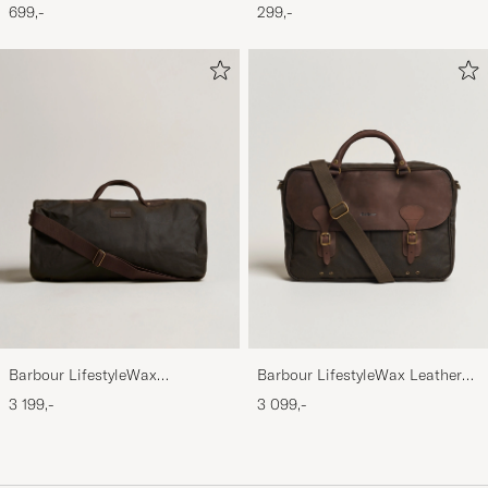
BeanieMid Brown
Thornproof Dressing
699,-
299,-
Barbour LifestyleWax
Barbour LifestyleWax Leather
HoldallOlive
Briefcase Olive
3 199,-
3 099,-