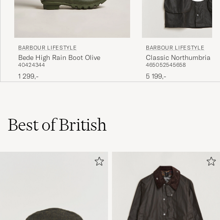
BARBOUR LIFESTYLE
BARBOUR LIFESTYLE
Bede High Rain Boot Olive
Classic Northumbria Jac
40
42
43
44
46
50
52
54
56
58
1 299,-
5 199,-
Best of British