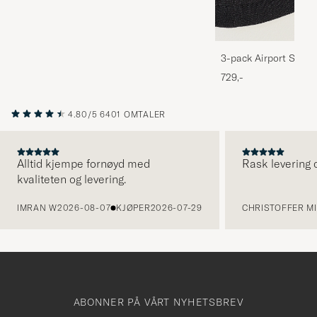
3-pack Airport Socks
Melange
729,-
4.80/5
6401 OMTALER
Alltid kjempe fornøyd med
Rask levering o
kvaliteten og levering.
FORRIGE
IMRAN W
2026-08-07
KJØPER
2026-07-29
CHRISTOFFER MI
ABONNER PÅ VÅRT NYHETSBREV