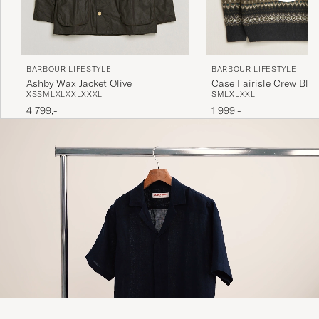
BARBOUR LIFESTYLE
BARBOUR LIFESTYLE
Ashby Wax Jacket Olive
Case Fairisle Crew Bla
XS
S
M
L
XL
XXL
XXXL
S
M
L
XL
XXL
4 799,-
1 999,-