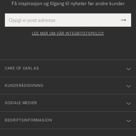
Få inspirasjon og tilgang til nyheter før andre kunder
E-
Tack
Dette
postadresse
Submi
för
felt
Newsl
må
Form
LES MER OM VÅR INTEGRITETSPOLICY
att
fylles
du
i
anmälde
dig
till
CARE OF CARL AS
vårt
nyhetsbrev!
KUNDERÅDGIVNING
SOSIALE MEDIER
BEDRIFTSINFORMASJON