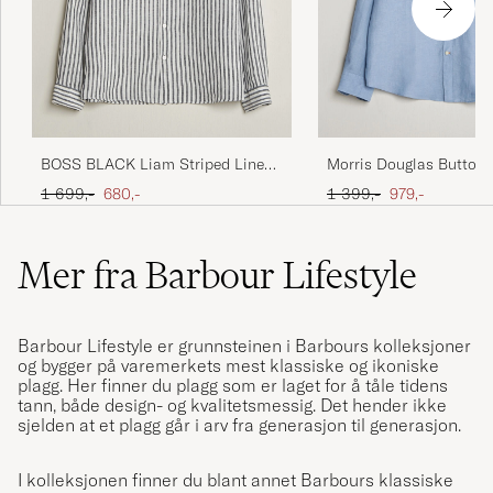
BOSS BLACK Liam Striped Linen
Morris Douglas Button
Shirt Dark Blue
Linen Shirt Light Blue
Ordinær pris
Nedsatt pris
Ordinær pris
Nedsatt pris
1 699,-
680,-
1 399,-
979,-
Mer fra Barbour Lifestyle
Barbour Lifestyle
er grunnsteinen i
Barbour
s kolleksjoner
og bygger på varemerkets mest klassiske og ikoniske
plagg. Her finner du plagg som er laget for å tåle tidens
tann, både design- og kvalitetsmessig. Det hender ikke
sjelden at et plagg går i arv fra generasjon til generasjon.
I kolleksjonen finner du blant annet Barbours klassiske