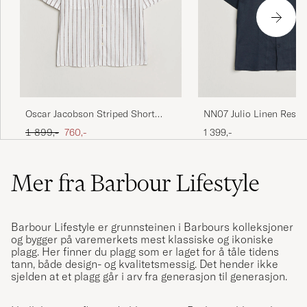
Oscar Jacobson Striped Short
NN07 Julio Linen Resort
Sleeve Linen Shirt Brown/White
Navy Blue
Ordinær pris
Nedsatt pris
1 899,-
760,-
1 399,-
Mer fra Barbour Lifestyle
Barbour Lifestyle
er grunnsteinen i
Barbour
s kolleksjoner
og bygger på varemerkets mest klassiske og ikoniske
plagg. Her finner du plagg som er laget for å tåle tidens
tann, både design- og kvalitetsmessig. Det hender ikke
sjelden at et plagg går i arv fra generasjon til generasjon.