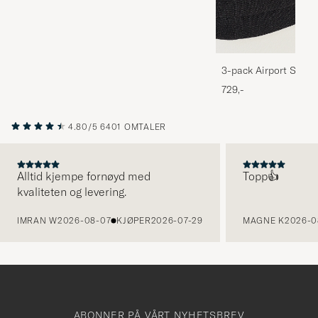
3-pack Airport Socks
Melange
729,-
4.80/5
6401 OMTALER
Alltid kjempe fornøyd med
Topp👍
kvaliteten og levering.
FORRIGE
IMRAN W
2026-08-07
KJØPER
2026-07-29
MAGNE K
2026-0
ABONNER PÅ VÅRT NYHETSBREV