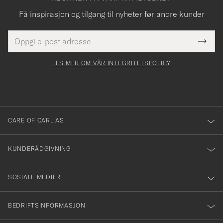
Få inspirasjon og tilgang til nyheter før andre kunder
E-
Tack
Dette
postadresse
Submi
för
felt
Newsl
må
Form
LES MER OM VÅR INTEGRITETSPOLICY
att
fylles
du
i
anmälde
dig
till
CARE OF CARL AS
vårt
nyhetsbrev!
KUNDERÅDGIVNING
SOSIALE MEDIER
BEDRIFTSINFORMASJON