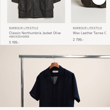
BARBOUR LIFESTYLE
BARBOUR LIFESTYLE
Classic Northumbria Jacket Olive
Wax Leather Tarras Oli
46
50
52
54
56
58
2 799,-
5 199,-