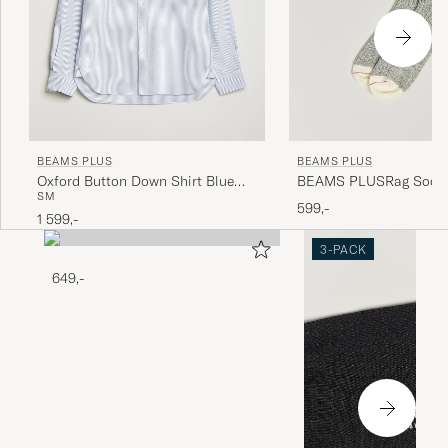
BEAMS PLUS
BEAMS PLUS
Oxford Button Down Shirt Blue
BEAMS PLUSRag Socks
S
M
Stripe
599,-
1 599,-
3-PACK
649,-