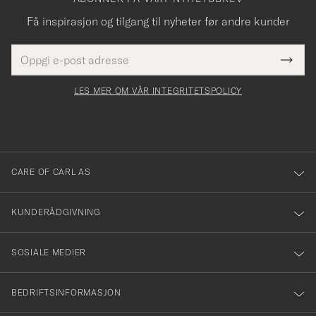
Få inspirasjon og tilgang til nyheter før andre kunder
E-
Tack
Dette
postadresse
Submi
för
felt
Newsl
må
Form
LES MER OM VÅR INTEGRITETSPOLICY
att
fylles
du
i
anmälde
dig
till
CARE OF CARL AS
vårt
nyhetsbrev!
KUNDERÅDGIVNING
SOSIALE MEDIER
BEDRIFTSINFORMASJON