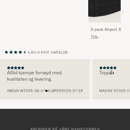
3-pack Airport Socks
Melange
729,-
4.80/5
6401 OMTALER
Alltid kjempe fornøyd med
Topp👍
kvaliteten og levering.
FORRIGE
IMRAN W
2026-08-07
KJØPER
2026-07-29
MAGNE K
2026-0
ABONNER PÅ VÅRT NYHETSBREV