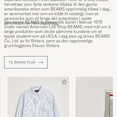
herreklær som førte tankene tilbake til den gamle
amerikanske stilen som BEAMS opprinnelig tilbød. I dag
er varemerket mer enn en kilde til nostalgi, men et
varemerke som vil fange det autentiske i neste
Den første BEAMS-butikken ble åpnet i februar 1976
generasjon av hverdagsplagg.
under navnet American Life Shop BEAMS, med mål om å
selge produkter som skulle påminne kundene om et
typisk student-rom på UCLA. I dag eies og drives BEAMS
Co., Ltd. av Yo Shitara, sønn av den opprinnelige
grunnleggeren Etsuzo Shitara.
TIL BEAMS PLUS